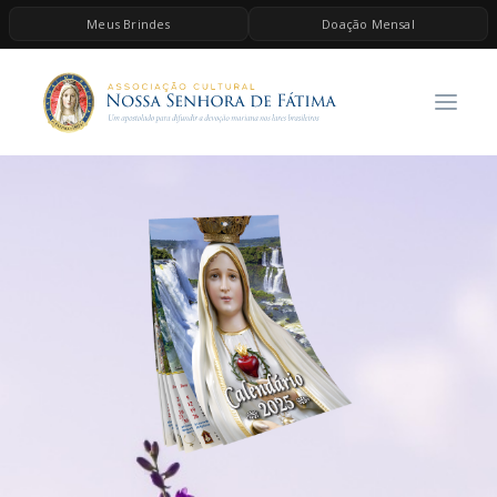
Meus Brindes
Doação Mensal
HOME
A ASSOCIAÇÃO
CONTEÚDOS DE MARIA
ESPIRITUALIDADE
AS MELHORES MÚSICAS CATÓLICAS
BRINDES
QUERO DOAR