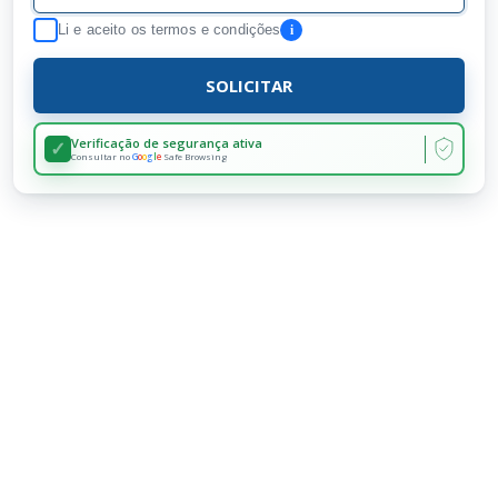
i
Li e aceito os
termos e condições
SOLICITAR
Verificação de segurança ativa
✓
Consultar no
G
o
o
g
l
e
Safe Browsing