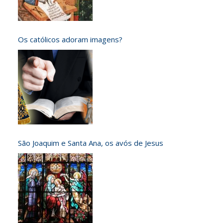
Os católicos adoram imagens?
São Joaquim e Santa Ana, os avós de Jesus