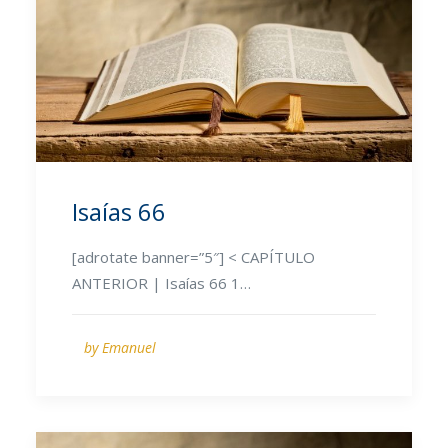
Isaías 66
[adrotate banner=”5″] < CAPÍTULO
ANTERIOR | Isaías 66 1…
by Emanuel