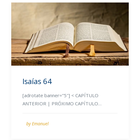
Isaías 64
[adrotate banner=”5″] < CAPÍTULO
ANTERIOR | PRÓXIMO CAPÍTULO…
by Emanuel