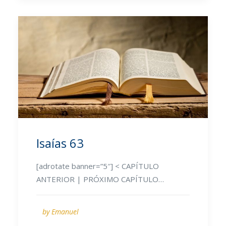
Isaías 63
[adrotate banner=”5″] < CAPÍTULO
ANTERIOR | PRÓXIMO CAPÍTULO…
by Emanuel