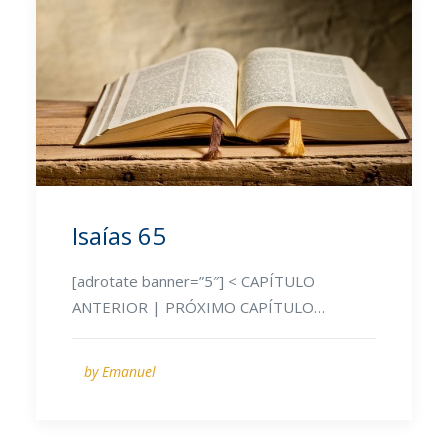
Isaías 65
[adrotate banner=”5″] < CAPÍTULO
ANTERIOR | PRÓXIMO CAPÍTULO…
by Emanuel