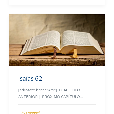
Isaías 62
[adrotate banner=”5″] < CAPÍTULO
ANTERIOR | PRÓXIMO CAPÍTULO…
by Emanuel