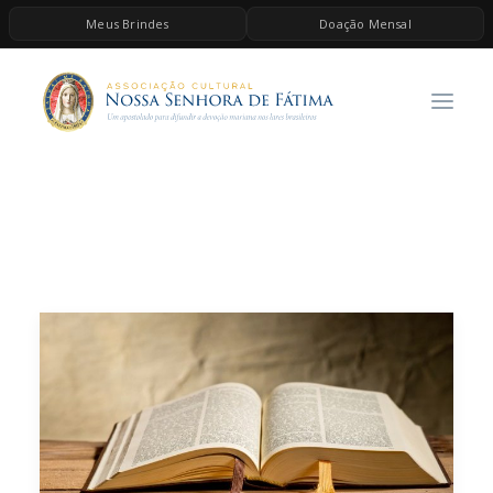
Meus Brindes
Doação Mensal
HOME
A ASSOCIAÇÃO
CONTEÚDOS DE MARIA
ESPIRITUALIDADE
AS MELHORES MÚSICAS CATÓLICAS
BRINDES
QUERO DOAR