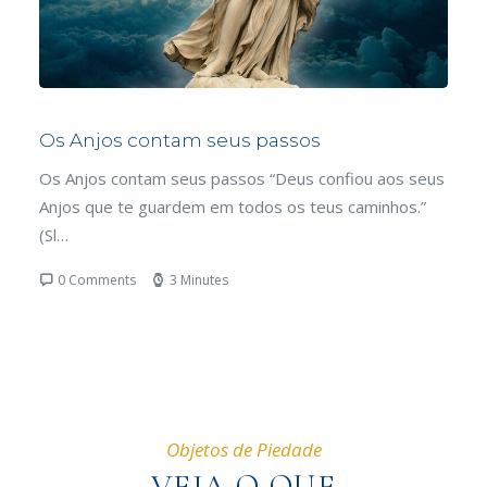
O Milagre do Sol
seus
O Milagre do Sol Quarta aparição: 19 de agosto de
.”
1917 Quando, no mês de agosto, aproximava-se o dia
em que os…
0 Comments
9 Minutes
Objetos de Piedade
VEJA O QUE