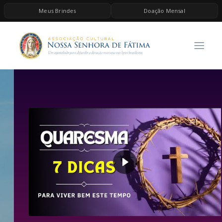
Meus Brindes
Doação Mensal
HOME
A ASSOCIAÇÃO
CONTEÚDOS DE MARIA
ESPIRITUALIDADE
AS MELHORES MÚSICAS CATÓLICAS
BRINDES
QUERO DOAR