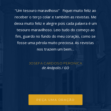
eliz ao
“Mário, eu vou cuidar de você!” Ao cumprimentá-
tas. Me
los muito cordialmente quero dizer da minha
ra é um
grande alegria de ser um colaborador, seguidor
eço ao
e admirador desta querida Associação. Há dias
omo se
atrás enviei solicitação pedindo benção e
istas
orações para a recuperação de minha saúde,
hoje ainda não estou plenamente…
MÁRIO LAZZARIN
de Pinhalzinho / SC
PEÇA UMA ORAÇÃO