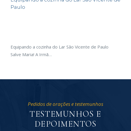
Feira de Santana / BA
Ajudando as Irmãs Clarissas em obra de
Mosteiro
ulo
Ajudando as Irmãs Clarissas em obra de Mosteiro
Salve Maria! Após o…
Pedidos de orações e testemunhos
TESTEMUNHOS E
DEPOIMENTOS