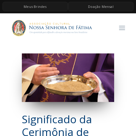
Meus Brindes
Doação Mensal
HOME
A ASSOCIAÇÃO
CONTEÚDOS DE MARIA
ESPIRITUALIDADE
AS MELHORES MÚSICAS CATÓLICAS
BRINDES
QUERO DOAR
Significado da
Cerimônia de