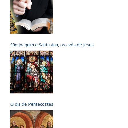
São Joaquim e Santa Ana, os avós de Jesus
O dia de Pentecostes