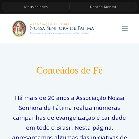
Meus Brindes
Doação Mensal
HOME
A ASSOCIAÇÃO
CONTEÚDOS DE MARIA
ESPIRITUALIDADE
Conteúdos de Fé
AS MELHORES MÚSICAS CATÓLICAS
BRINDES
QUERO DOAR
Há mais de 20 anos a Associação Nossa
Senhora de Fátima realiza inúmeras
campanhas de evangelização e caridade
em todo o Brasil. Nesta página,
apresantamos algumas das iniciativas de