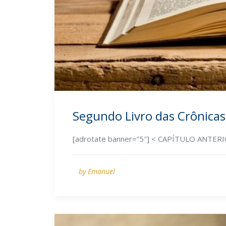
Segundo Livro das Crônicas
[adrotate banner=”5″] < CAPÍTULO ANTE
by Emanuel