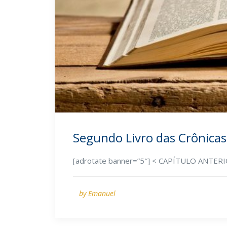
Segundo Livro das Crônicas
[adrotate banner=”5″] < CAPÍTULO ANTE
by Emanuel