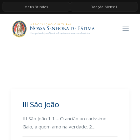
Meus Brindes
Doação Mensal
HOME
A ASSOCIAÇÃO
CONTEÚDOS DE MARIA
ESPIRITUALIDADE
AS MELHORES MÚSICAS CATÓLICAS
BRINDES
QUERO DOAR
III São João
III São João 1 1 – O ancião ao caríssimo
Gaio, a quem amo na verdade. 2…