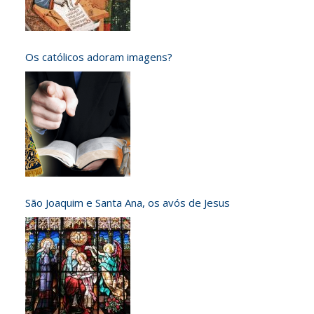
Os católicos adoram imagens?
São Joaquim e Santa Ana, os avós de Jesus