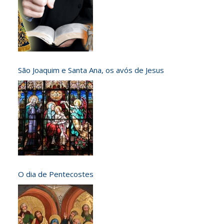
São Joaquim e Santa Ana, os avós de Jesus
O dia de Pentecostes