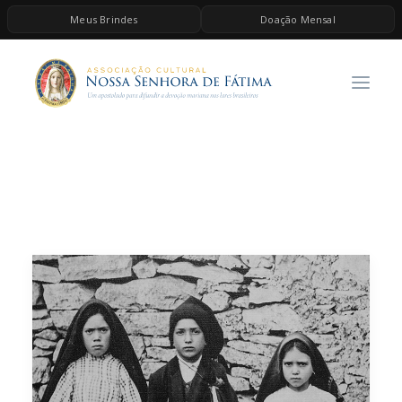
Meus Brindes
Doação Mensal
HOME
A ASSOCIAÇÃO
CONTEÚDOS DE MARIA
ESPIRITUALIDADE
AS MELHORES MÚSICAS CATÓLICAS
BRINDES
QUERO DOAR