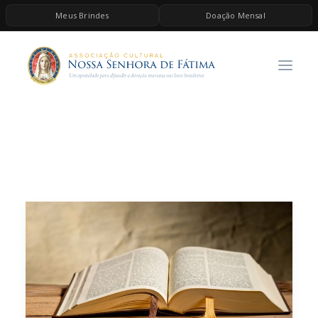
Meus Brindes
Doação Mensal
HOME
A ASSOCIAÇÃO
CONTEÚDOS DE MARIA
ESPIRITUALIDADE
AS MELHORES MÚSICAS CATÓLICAS
BRINDES
QUERO DOAR