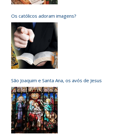
Os católicos adoram imagens?
São Joaquim e Santa Ana, os avós de Jesus