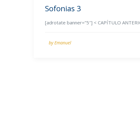
Sofonias 3
[adrotate banner=”5″] < CAPÍTULO ANTERI
by Emanuel