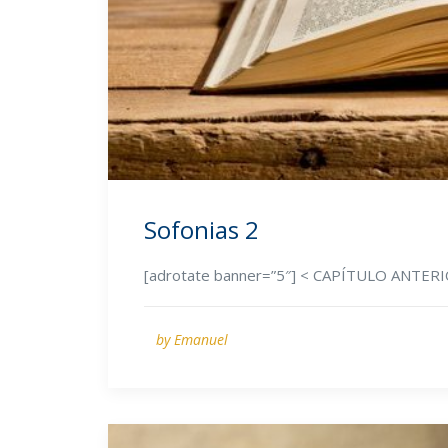
Sofonias 2
[adrotate banner=”5″] < CAPÍTULO ANTE
by Emanuel