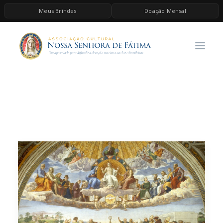
Meus Brindes
Doação Mensal
HOME
A ASSOCIAÇÃO
CONTEÚDOS DE MARIA
ESPIRITUALIDADE
AS MELHORES MÚSICAS CATÓLICAS
BRINDES
QUERO DOAR