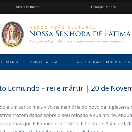
Meus Brindes
Doação Mensal
DE MARIA
ESPIRITUALIDADE
AS MELHORES MÚSICAS CA
to Edmundo – rei e mártir | 20 de Nove
o é um santo mais vivo na memória do povo da Inglaterra
istros trazem dados sobre o seu reinado e sua morte, enqu
s apenas que Edmundo era cristão, filho do rei Alkmund, da
i das regiões da Inglaterra oriental, a Estanglia.