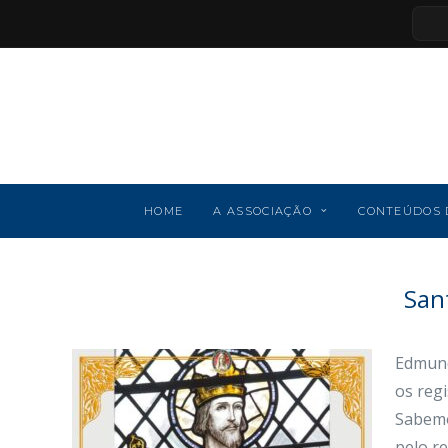
HOME
A ASSOCIAÇÃO
CONTEÚDOS 
San
Edmund
os reg
Sabemo
pelo re