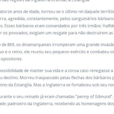
atorze anos de idade, tornou-se o último rei daquele territ
erra, agredida, constantemente, pelos sanguinários bárba
jos. Esses bárbaros eram comandados por três irmãos: Halfde
r os povoados, exigiam um resgate para não destruírem as v
 de 869, os dinamarqueses irromperam uma grande invasão
vo e o reino, ele reuniu seu pequeno exército e combateu o
 opositores.
ibilidade de manter sua vida e a coroa caso renegasse a fé
eu destino. Morreu traspassado pelas flechas dos bárbaros 
ino da Estanglia. Mas a Inglaterra se fortaleceu sob seu n
durante o seu reinado já eram chamadas “penny of Edmund”.
mado padroeiro da Inglaterra, recebendo as homenagens dos