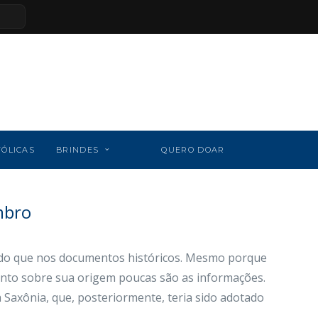
TÓLICAS
BRINDES
QUERO DOAR
mbro
 do que nos documentos históricos. Mesmo porque
anto sobre sua origem poucas são as informações.
 Saxônia, que, posteriormente, teria sido adotado