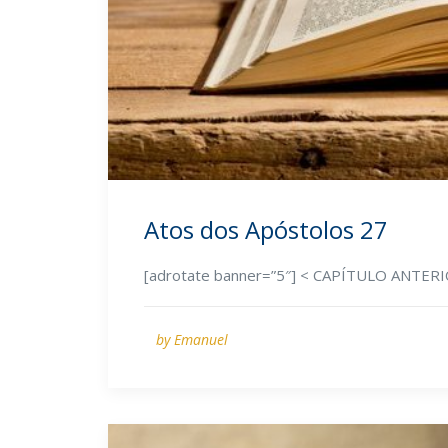
Atos dos Apóstolos 27
[adrotate banner=”5″] < CAPÍTULO ANTE
by Emanuel