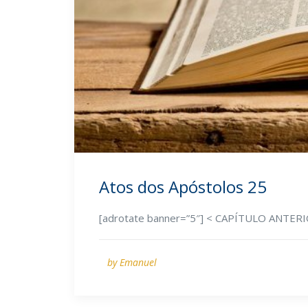
Atos dos Apóstolos 25
[adrotate banner=”5″] < CAPÍTULO ANTE
by Emanuel