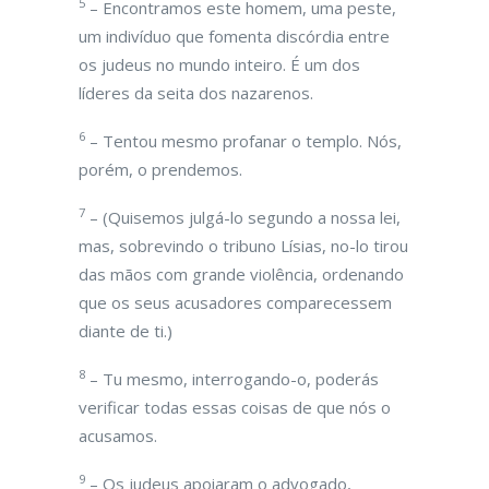
5
– Encontramos este homem, uma peste,
um indivíduo que fomenta discórdia entre
os judeus no mundo inteiro. É um dos
líderes da seita dos nazarenos.
6
– Tentou mesmo profanar o templo. Nós,
porém, o prendemos.
7
– (Quisemos julgá-lo segundo a nossa lei,
mas, sobrevindo o tribuno Lísias, no-lo tirou
das mãos com grande violência, ordenando
que os seus acusadores comparecessem
diante de ti.)
8
– Tu mesmo, interrogando-o, poderás
verificar todas essas coisas de que nós o
acusamos.
9
– Os judeus apoiaram o advogado,