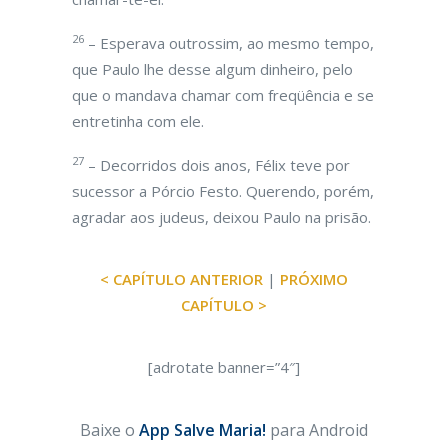
26
– Esperava outrossim, ao mesmo tempo,
que Paulo lhe desse algum dinheiro, pelo
que o mandava chamar com freqüência e se
entretinha com ele.
27
– Decorridos dois anos, Félix teve por
sucessor a Pórcio Festo. Querendo, porém,
agradar aos judeus, deixou Paulo na prisão.
< CAPÍTULO ANTERIOR
|
PRÓXIMO
CAPÍTULO >
[adrotate banner=”4″]
Baixe o
App Salve Maria!
para Android