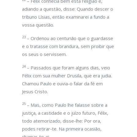
– Félix conhecia bem esta religião e,
adiando a questão, disse: Quando descer o
tribuno Lísias, então examinarei a fundo a
vossa questão.
23
– Ordenou ao centurião que o guardasse
e o tratasse com brandura, sem proibir que
os seus o servissem.
24
– Passados que foram alguns dias, veio
Félix com sua mulher Drusila, que era judia.
Chamou Paulo e ouvia-o falar da fé em
Jesus Cristo.
25
– Mas, como Paulo lhe falasse sobre a
justiça, a castidade e o juízo futuro, Félix,
todo atemorizado, disse-lhe: Por ora,
podes retirar-te. Na primeira ocasião,
chamar-te-ei.