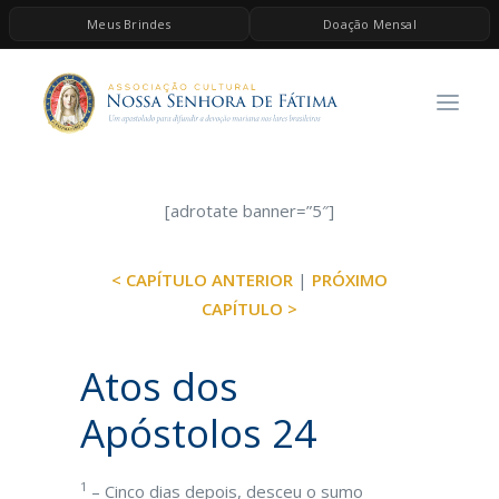
Meus Brindes
Doação Mensal
HOME
A ASSOCIAÇÃO
CONTEÚDOS DE MARIA
ESPIRITUALIDADE
[adrotate banner=”5″]
AS MELHORES MÚSICAS CATÓLICAS
< CAPÍTULO ANTERIOR
|
PRÓXIMO
BRINDES
CAPÍTULO >
QUERO DOAR
Atos dos
Apóstolos 24
1
– Cinco dias depois, desceu o sumo