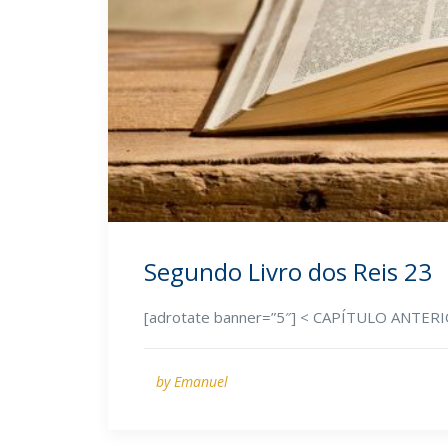
Segundo Livro dos Reis 23
[adrotate banner=”5″] < CAPÍTULO ANTE
by Emanuel