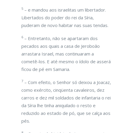
5
– e mandou aos israelitas um libertador.
Libertados do poder do rei da Síria,
puderam de novo habitar nas suas tendas.
6
– Entretanto, não se apartaram dos
pecados aos quais a casa de Jeroboão
arrastara Israel, mas continuaram a
cometê-los. E até mesmo o ídolo de asserá
ficou de pé em Samaria.
7
– Com efeito, o Senhor só deixou a Joacaz,
como exército, cinqüenta cavaleiros, dez
carros e dez mil soldados de infantaria o rei
da Síria lhe tinha aniquilado o resto e
reduzido ao estado de pó, que se calça aos
pés.
8