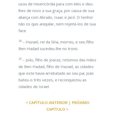
usou de misericórdia para com eles e deu-
lhes de novo a sua graça, por causa de sua
aliança com Abraão, Isaac e Jacó. O Senhor
não os quis aniquilar, nem rejeitá-los de sua
face.
24
– Hazael, rei da Síria, morreu, e seu filho
Ben-Hadad sucedeu-lhe no trono.
25
– Joás, filho de Joacaz, retomou das mãos
de Ben-Hadad, filho de Hazael, as cidades
que este havia arrebatado ao seu pai. Joás
bateu-o três vezes, e reconquistou as
cidades de Israel.
< CAPÍTULO ANTERIOR
|
PRÓXIMO
CAPÍTULO >