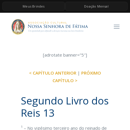
Meus Brindes
Doação Mensal
HOME
A ASSOCIAÇÃO
CONTEÚDOS DE MARIA
ESPIRITUALIDADE
[adrotate banner=”5″]
AS MELHORES MÚSICAS CATÓLICAS
< CAPÍTULO ANTERIOR
|
PRÓXIMO
BRINDES
CAPÍTULO >
QUERO DOAR
Segundo Livro dos
Reis 13
1
– No vigésimo terceiro ano do reinado de