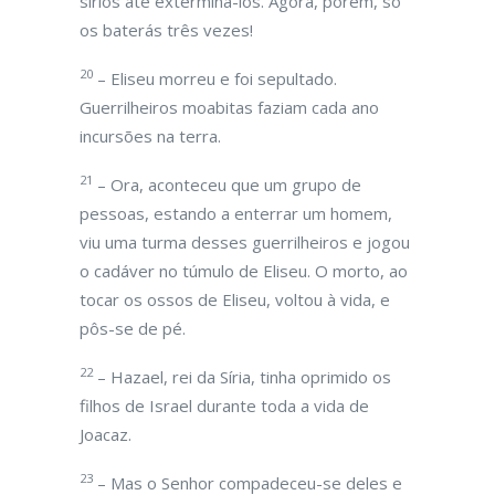
sírios até exterminá-los. Agora, porém, só
os baterás três vezes!
20
– Eliseu morreu e foi sepultado.
Guerrilheiros moabitas faziam cada ano
incursões na terra.
21
– Ora, aconteceu que um grupo de
pessoas, estando a enterrar um homem,
viu uma turma desses guerrilheiros e jogou
o cadáver no túmulo de Eliseu. O morto, ao
tocar os ossos de Eliseu, voltou à vida, e
pôs-se de pé.
22
– Hazael, rei da Síria, tinha oprimido os
filhos de Israel durante toda a vida de
Joacaz.
23
– Mas o Senhor compadeceu-se deles e