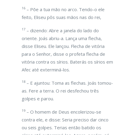
16
– Põe a tua mão no arco. Tendo-o ele
feito, Eliseu pôs suas mãos nas do rei,
17
– dizendo: Abre a janela do lado do
oriente. Joás abriu-a. Lança uma flecha,
disse Eliseu. Ele lançou. Flecha de vitória
para o Senhor, disse o profeta flecha de
vitória contra os sírios. Baterás os sírios em
Afec até exterminá-los.
18
– E ajuntou: Toma as flechas. Joás tomou-
as. Fere a terra. O rei desfechou três
golpes e parou.
19
– O homem de Deus encolerizou-se
contra ele, e disse: Seria preciso dar cinco
ou seis golpes. Terias então batido os