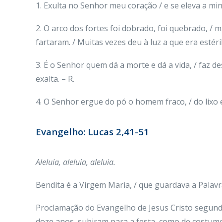
1. Exulta no Senhor meu coração / e se eleva a mi
2. O arco dos fortes foi dobrado, foi quebrado, /
fartaram. / Muitas vezes deu à luz a que era estéri
3. É o Senhor quem dá a morte e dá a vida, / faz d
exalta. – R.
4. O Senhor ergue do pó o homem fraco, / do lixo e
Evangelho: Lucas 2,41-51
Aleluia
, aleluia, aleluia.
Bendita é a Virgem Maria, / que guardava a Palavra
Proclamação do Evangelho de Jesus Cristo segun
doze anos, subiram para a festa, como de costum