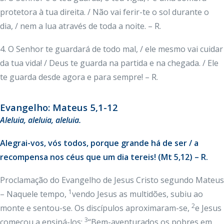
protetora à tua direita. / Não vai ferir-te o sol durante o
dia, / nem a lua através de toda a noite. – R.
4. O Senhor te guardará de todo mal, / ele mesmo vai cuidar
da tua vida! / Deus te guarda na partida e na chegada. / Ele
te guarda desde agora e para sempre! – R.
Evangelho: Mateus 5,1-12
Aleluia, aleluia, aleluia.
Alegrai-vos, vós todos, porque grande há de ser / a
recompensa nos céus que um dia tereis! (Mt 5,12) – R.
Proclamação do Evangelho de Jesus Cristo segundo Mateus
1
– Naquele tempo,
vendo Jesus as multidões, subiu ao
2
monte e sentou-se. Os discípulos aproximaram-se,
e Jesus
3
começou a ensiná-los:
“Bem-aventurados os pobres em