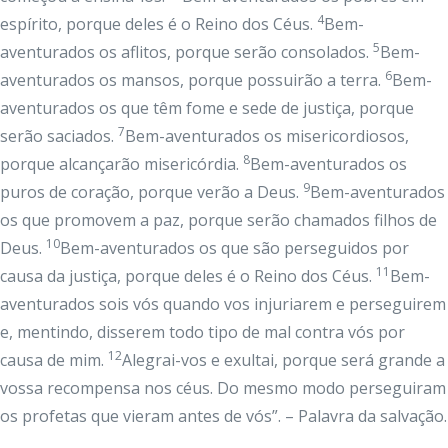
4
espírito, porque deles é o Reino dos Céus.
Bem-
5
aventurados os aflitos, porque serão consolados.
Bem-
6
aventurados os mansos, porque possuirão a terra.
Bem-
aventurados os que têm fome e sede de justiça, porque
7
serão saciados.
Bem-aventurados os misericordiosos,
8
porque alcançarão misericórdia.
Bem-aventurados os
9
puros de coração, porque verão a Deus.
Bem-aventurados
os que promovem a paz, porque serão chamados filhos de
10
Deus.
Bem-aventurados os que são perseguidos por
11
causa da justiça, porque deles é o Reino dos Céus.
Bem-
aventurados sois vós quando vos injuriarem e perseguirem
e, mentindo, disserem todo tipo de mal contra vós por
12
causa de mim.
Alegrai-vos e exultai, porque será grande a
vossa recompensa nos céus. Do mesmo modo perseguiram
os profetas que vieram antes de vós”. – Palavra da salvação.