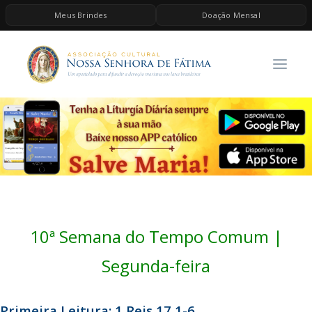
Meus Brindes
Doação Mensal
HOME
A ASSOCIAÇÃO
CONTEÚDOS DE MARIA
ESPIRITUALIDADE
AS MELHORES MÚSICAS CATÓLICAS
BRINDES
QUERO DOAR
10ª Semana do Tempo Comum |
Segunda-feira
Primeira Leitura: 1 Reis 17,1-6