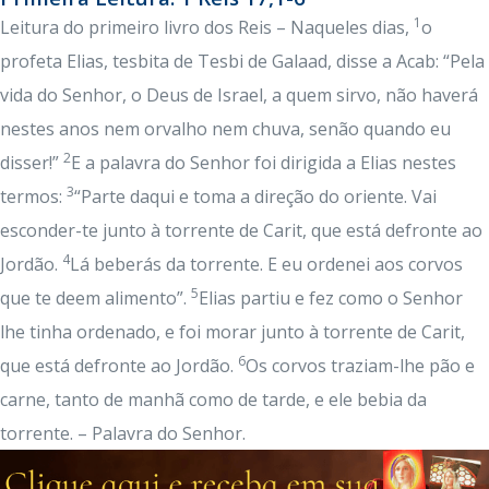
1
Leitura do primeiro livro dos Reis – Naqueles dias,
o
profeta Elias, tesbita de Tesbi de Galaad, disse a Acab: “Pela
vida do Senhor, o Deus de Israel, a quem sirvo, não haverá
nestes anos nem orvalho nem chuva, senão quando eu
2
disser!”
E a palavra do Senhor foi dirigida a Elias nestes
3
termos:
“Parte daqui e toma a direção do oriente. Vai
esconder-te junto à torrente de Carit, que está defronte ao
4
Jordão.
Lá beberás da torrente. E eu ordenei aos corvos
5
que te deem alimento”.
Elias partiu e fez como o Senhor
lhe tinha ordenado, e foi morar junto à torrente de Carit,
6
que está defronte ao Jordão.
Os corvos traziam-lhe pão e
carne, tanto de manhã como de tarde, e ele bebia da
torrente. – Palavra do Senhor.