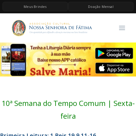
Meus Brindes
Doação Mensal
HOME
A ASSOCIAÇÃO
CONTEÚDOS DE MARIA
ESPIRITUALIDADE
AS MELHORES MÚSICAS CATÓLICAS
BRINDES
QUERO DOAR
10ª Semana do Tempo Comum | Sexta-
feira
Primeira Leitura: 1 Reis 19,9.11-16