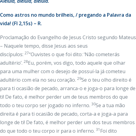
Aleluia, aleluia, aleluia.
Como astros no mundo brilheis, / pregando a Palavra da
vida! (Fl 2,15s) – R.
Proclamação do Evangelho de Jesus Cristo segundo Mateus
– Naquele tempo, disse Jesus aos seus
27
discípulos:
“Ouvistes o que foi dito: ‘Não cometerás
28
adultério’.
Eu, porém, vos digo, todo aquele que olhar
para uma mulher com o desejo de possuí-la já cometeu
29
adultério com ela no seu coração.
Se o teu olho direito é
para ti ocasião de pecado, arranca-o e joga-o para longe de
ti! De fato, é melhor perder um de teus membros do que
30
todo o teu corpo ser jogado no inferno.
Se a tua mão
direita é para ti ocasião de pecado, corta-a e joga-a para
longe de ti! De fato, é melhor perder um dos teus membros
31
do que todo o teu corpo ir para o inferno.
Foi dito