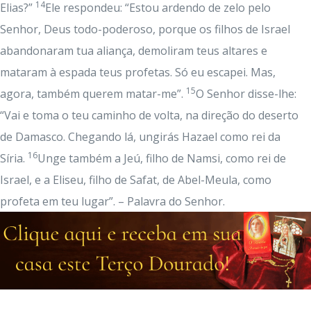
14
Elias?”
Ele respondeu: “Estou ardendo de zelo pelo
Senhor, Deus todo-poderoso, porque os filhos de Israel
abandonaram tua aliança, demoliram teus altares e
mataram à espada teus profetas. Só eu escapei. Mas,
15
agora, também querem matar-me”.
O Senhor disse-lhe:
“Vai e toma o teu caminho de volta, na direção do deserto
de Damasco. Chegando lá, ungirás Hazael como rei da
16
Síria.
Unge também a Jeú, filho de Namsi, como rei de
Israel, e a Eliseu, filho de Safat, de Abel-Meula, como
profeta em teu lugar”. – Palavra do Senhor.