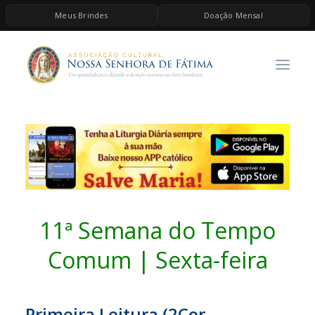
Meus Brindes
Doação Mensal
HOME
A ASSOCIAÇÃO
CONTEÚDOS DE MARIA
ESPIRITUALIDADE
AS MELHORES MÚSICAS CATÓLICAS
BRINDES
QUERO DOAR
11ª Semana do Tempo
Comum | Sexta-feira
Primeira Leitura (2Cor