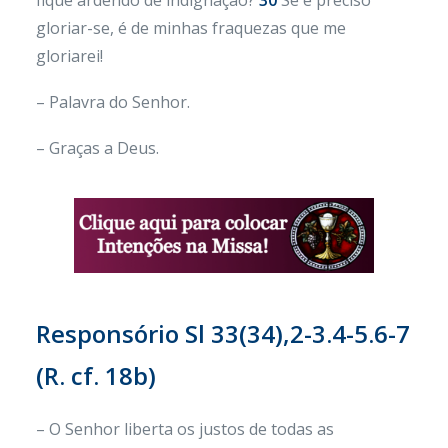
fique ardendo de indignação?
30
Se é preciso
gloriar-se, é de minhas fraquezas que me
gloriarei!
– Palavra do Senhor.
– Graças a Deus.
Responsório Sl 33(34),2-3.4-5.6-7
(R. cf. 18b)
– O Senhor liberta os justos de todas as