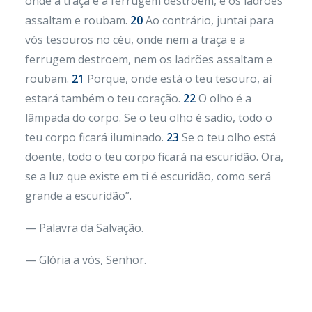
onde a traça e a ferrugem destroem, e os ladrões
assaltam e roubam.
20
Ao contrário, juntai para
vós tesouros no céu, onde nem a traça e a
ferrugem destroem, nem os ladrões assaltam e
roubam.
21
Porque, onde está o teu tesouro, aí
estará também o teu coração.
22
O olho é a
lâmpada do corpo. Se o teu olho é sadio, todo o
teu corpo ficará iluminado.
23
Se o teu olho está
doente, todo o teu corpo ficará na escuridão. Ora,
se a luz que existe em ti é escuridão, como será
grande a escuridão”.
— Palavra da Salvação.
— Glória a vós, Senhor.