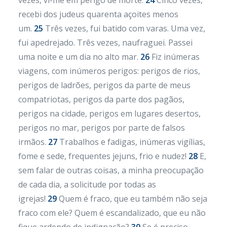
vezes, vi-me em perigo de morte.
24
Cinco vezes,
recebi dos judeus quarenta açoites menos
um.
25
Três vezes, fui batido com varas. Uma vez,
fui apedrejado. Três vezes, naufraguei. Passei
uma noite e um dia no alto mar.
26
Fiz inúmeras
viagens, com inúmeros perigos: perigos de rios,
perigos de ladrões, perigos da parte de meus
compatriotas, perigos da parte dos pagãos,
perigos na cidade, perigos em lugares desertos,
perigos no mar, perigos por parte de falsos
irmãos.
27
Trabalhos e fadigas, inúmeras vigílias,
fome e sede, frequentes jejuns, frio e nudez!
28
E,
sem falar de outras coisas, a minha preocupação
de cada dia, a solicitude por todas as
igrejas!
29
Quem é fraco, que eu também não seja
fraco com ele? Quem é escandalizado, que eu não