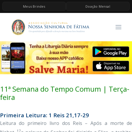
Meus Brindes
Doação Mensal
HOME
A ASSOCIAÇÃO
CONTEÚDOS DE MARIA
ESPIRITUALIDADE
AS MELHORES MÚSICAS CATÓLICAS
BRINDES
11ª Semana do Tempo Comum | Terça-
QUERO DOAR
feira
Primeira Leitura: 1 Reis 21,17-29
Leitura do primeiro livro dos Reis – Após a morte de
17