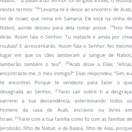
Nabot,
a palavra do Senhor foi dirigida a Elias, o tesbita
18
nestes termos:
“Levanta-te e desce ao encontro de Acab,
rei de Israel, que reina em Samaria. Ele está na vinha de
19
Nabot, aonde desceu para dela tomar posse.
Isto lhe
dirás: ‘Assim fala o Senhor: Tu mataste e ainda por cima
roubas!’ E acrescentarás: ‘Assim fala o Senhor: No mesmo
lugar em que os cães lamberam o sangue de Nabot,
20
lamberão também o teu’”.
Acab disse a Elias: “Afinal,
encontraste-me, ó meu inimigo?” Elias respondeu: “Sim, eu
te encontrei. Porque te vendeste para fazer o que
21
desagrada ao Senhor,
farei cair sobre ti a desgraça:
varrerei a tua descendência, exterminando todos os
homens da casa de Acab, escravos ou livres em
22
Israel.
Farei com a tua família como fiz com as famílias de
Jeroboão, filho de Nabat, e de Baasa, filho de Aías, porque