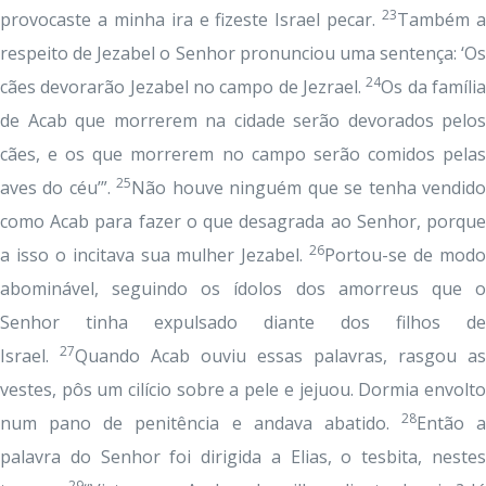
23
provocaste a minha ira e fizeste Israel pecar.
Também 
respeito de Jezabel o Senhor pronunciou uma sentença: ‘Os
24
cães devorarão Jezabel no campo de Jezrael.
Os da famíli
de Acab que morrerem na cidade serão devorados pelos
cães, e os que morrerem no campo serão comidos pelas
25
aves do céu’”.
Não houve ninguém que se tenha vendid
como Acab para fazer o que desagrada ao Senhor, porque
26
a isso o incitava sua mulher Jezabel.
Portou-se de mod
abominável, seguindo os ídolos dos amorreus que o
Senhor tinha expulsado diante dos filhos de
27
Israel.
Quando Acab ouviu essas palavras, rasgou as
vestes, pôs um cilício sobre a pele e jejuou. Dormia envolto
28
num pano de penitência e andava abatido.
Então a
palavra do Senhor foi dirigida a Elias, o tesbita, nestes
29