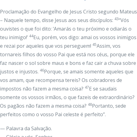
Proclamação do Evangelho de Jesus Cristo segundo Mateus
43
– Naquele tempo, disse Jesus aos seus discípulos:
“Vós
ouvistes o que foi dito: ‘Amarás o teu próximo e odiarás o
44
teu inimigo!’
Eu, porém, vos digo: amai os vossos inimigos
45
e rezai por aqueles que vos perseguem!
Assim, vos
tornareis filhos do vosso Pai que está nos céus, porque ele
faz nascer o sol sobre maus e bons e faz cair a chuva sobre
46
justos e injustos.
Porque, se amais somente aqueles que
vos amam, que recompensa tereis? Os cobradores de
47
impostos não fazem a mesma coisa?
E se saudais
somente os vossos irmãos, o que fazeis de extraordinário?
48
Os pagãos não fazem a mesma coisa?
Portanto, sede
perfeitos como o vosso Pai celeste é perfeito”.
— Palavra da Salvação.