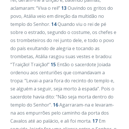
rei, deram-lhe a unção e, batendo palmas,
aclamaram: “Viva o rei!”
13
Ouvindo os gritos do
povo, Atália veio em direção da multidão no
templo do Senhor.
14
Quando viu o rei de pé
sobre o estrado, segundo o costume, os chefes e
os trombeteiros do rei junto dele, e todo o povo
do país exultando de alegria e tocando as
trombetas, Atália rasgou suas vestes e bradou:
“Traição! Traição!”
15
Então o sacerdote Joiada
ordenou aos centuriões que comandavam a
tropa: “Levai-a para fora do recinto do templo e,
se alguém a seguir, seja morto à espada”. Pois o
sacerdote havia dito: “Não seja morta dentro do
templo do Senhor”.
16
Agarraram-na e levaram-
na aos empurrões pelo caminho da porta dos
Cavalos até ao palácio, e ali foi morta.
17
Em