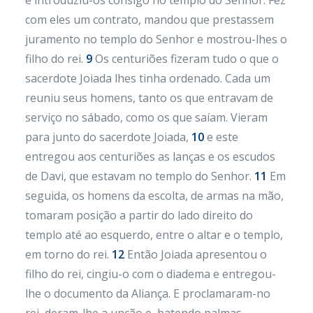
e introduziu-os consigo no templo do Senhor. Fez
com eles um contrato, mandou que prestassem
juramento no templo do Senhor e mostrou-lhes o
filho do rei.
9
Os centuriões fizeram tudo o que o
sacerdote Joiada lhes tinha ordenado. Cada um
reuniu seus homens, tanto os que entravam de
serviço no sábado, como os que saíam. Vieram
para junto do sacerdote Joiada,
10
e este
entregou aos centuriões as lanças e os escudos
de Davi, que estavam no templo do Senhor.
11
Em
seguida, os homens da escolta, de armas na mão,
tomaram posição a partir do lado direito do
templo até ao esquerdo, entre o altar e o templo,
em torno do rei.
12
Então Joiada apresentou o
filho do rei, cingiu-o com o diadema e entregou-
lhe o documento da Aliança. E proclamaram-no