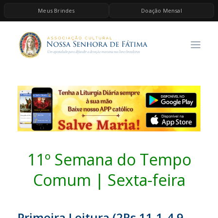
Meus Brindes
Doação Mensal
HOME
A ASSOCIAÇÃO
CONTEÚDOS DE MARIA
ESPIRITUALIDADE
AS MELHORES MÚSICAS CATÓLICAS
BRINDES
QUERO DOAR
11º Semana do Tempo
Comum | Sexta-feira
Primeira Leitura (
2Rs 11,1-4.9-