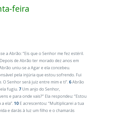
a-feira
sse a Abrão: “Eis que o Senhor me fez estéril.
Depois de Abrão ter morado dez anos em
Abrão uniu-se a Agar e ela concebeu.
nsável pela injúria que estou sofrendo. Fui
 O Senhor será juiz entre mim e ti”.
6
Abrão
ela fugiu.
7
Um anjo do Senhor,
vens e para onde vais?” Ela respondeu: “Estou
 a ela”.
10
E acrescentou: “Multiplicarei a tua
vida e darás à luz um filho e o chamarás