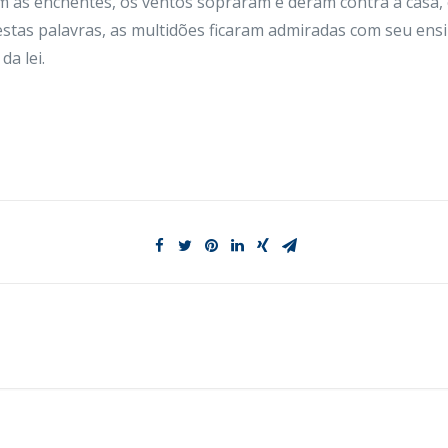
m as enchentes, os ventos sopraram e deram contra a casa, e 
stas palavras, as multidões ficaram admiradas com seu en
a lei.