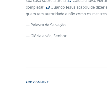
sua casa sobre a areia.
27
Caiu a chuva, viera
completa!”
28
Quando Jesus acabou de dizer e
quem tem autoridade e não como os mestres d
— Palavra da Salvação.
— Glória a vós, Senhor.
ADD COMMENT