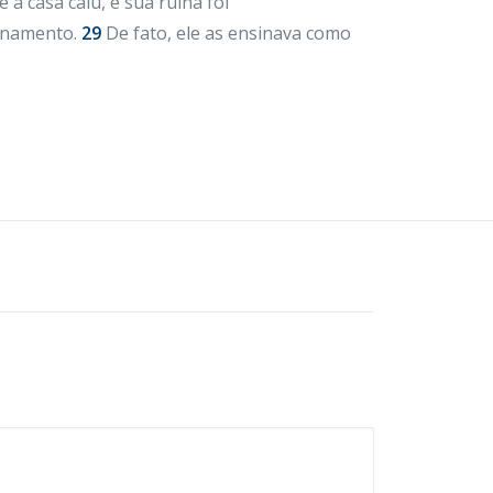
a casa caiu, e sua ruína foi
sinamento.
29
De fato, ele as ensinava como