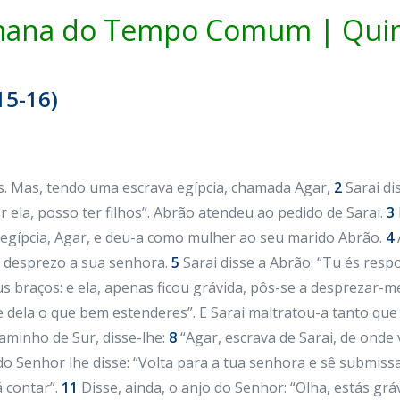
mana do Tempo Comum | Quint
15-16)
os. Mas, tendo uma escrava egípcia, chamada Agar,
2
Sarai di
r ela, posso ter filhos”. Abrão atendeu ao pedido de Sarai.
3
 egípcia, Agar, e deu-a como mulher ao seu marido Abrão.
4
 desprezo a sua senhora.
5
Sarai disse a Abrão: “Tu és respo
braços: e ela, apenas ficou grávida, pôs-se a desprezar-me.
ze dela o que bem estenderes”. E Sarai maltratou-a tanto que 
aminho de Sur, disse-lhe:
8
“Agar, escrava de Sarai, de onde 
do Senhor lhe disse: “Volta para a tua senhora e sê submissa
 contar”.
11
Disse, ainda, o anjo do Senhor: “Olha, estás grá