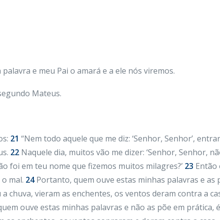
alavra e meu Pai o amará e a ele nós viremos.
 segundo Mateus.
os:
21
“Nem todo aquele que me diz: ‘Senhor, Senhor’, entra
us.
22
Naquele dia, muitos vão me dizer: ‘Senhor, Senhor, n
o foi em teu nome que fizemos muitos milagres?’
23
Então e
s o mal.
24
Portanto, quem ouve estas minhas palavras e as
 a chuva, vieram as enchentes, os ventos deram contra a ca
 quem ouve estas minhas palavras e não as põe em prática,