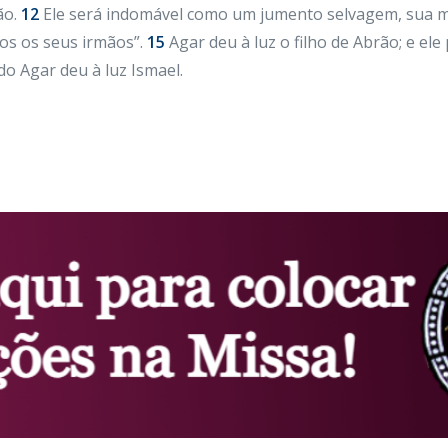
ão.
12
Ele será indomável como um jumento selvagem, sua mã
dos os seus irmãos”.
15
Agar deu à luz o filho de Abrão; e ele
do Agar deu à luz Ismael.