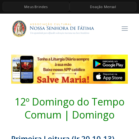
Meus Brindes
Doação Mensal
HOME
A ASSOCIAÇÃO
CONTEÚDOS DE MARIA
ESPIRITUALIDADE
AS MELHORES MÚSICAS CATÓLICAS
BRINDES
QUERO DOAR
12º Domingo do Tempo
Comum | Domingo
Primeira Leitura (
Jr 20,10-13)