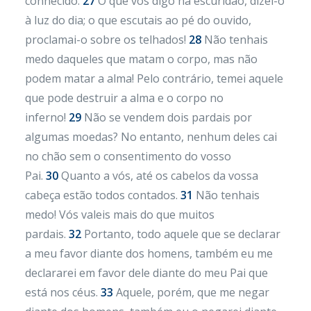
conhecido.
27
O que vos digo na escuridão, dizei-o
à luz do dia; o que escutais ao pé do ouvido,
proclamai-o sobre os telhados!
28
Não tenhais
medo daqueles que matam o corpo, mas não
podem matar a alma! Pelo contrário, temei aquele
que pode destruir a alma e o corpo no
inferno!
29
Não se vendem dois pardais por
algumas moedas? No entanto, nenhum deles cai
no chão sem o consentimento do vosso
Pai.
30
Quanto a vós, até os cabelos da vossa
cabeça estão todos contados.
31
Não tenhais
medo! Vós valeis mais do que muitos
pardais.
32
Portanto, todo aquele que se declarar
a meu favor diante dos homens, também eu me
declararei em favor dele diante do meu Pai que
está nos céus.
33
Aquele, porém, que me negar