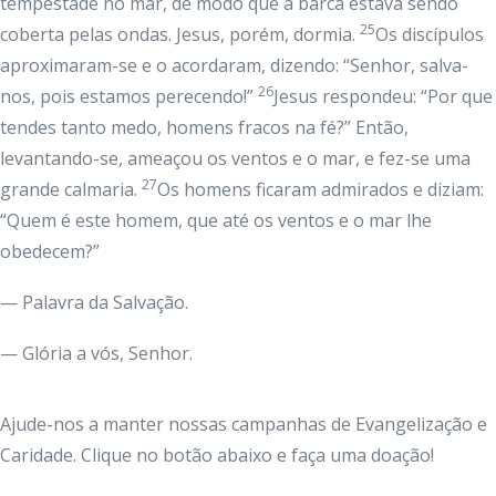
tempestade no mar, de modo que a barca estava sendo
25
coberta pelas ondas. Jesus, porém, dormia.
Os discípulos
aproximaram-se e o acordaram, dizendo: “Senhor, salva-
26
nos, pois estamos perecendo!”
Jesus respondeu: “Por que
tendes tanto medo, homens fracos na fé?” Então,
levantando-se, ameaçou os ventos e o mar, e fez-se uma
27
grande calmaria.
Os homens ficaram admirados e diziam:
“Quem é este homem, que até os ventos e o mar lhe
obedecem?”
— Palavra da Salvação.
— Glória a vós, Senhor.
Ajude-nos a manter nossas campanhas de Evangelização e
Caridade. Clique no botão abaixo e faça uma doação!