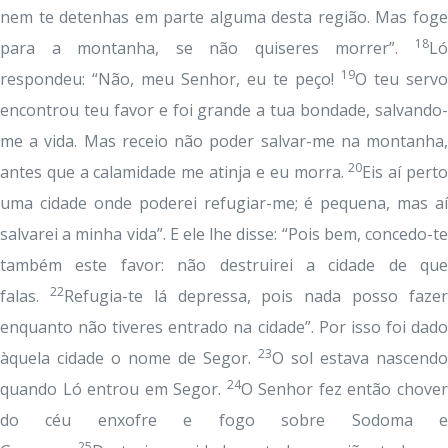
nem te detenhas em parte alguma desta região. Mas foge
18
para a montanha, se não quiseres morrer”.
Ló
19
respondeu: “Não, meu Senhor, eu te peço!
O teu servo
encontrou teu favor e foi grande a tua bondade, salvando-
me a vida. Mas receio não poder salvar-me na montanha,
20
antes que a calamidade me atinja e eu morra.
Eis aí pert
uma cidade onde poderei refugiar-me; é pequena, mas aí
salvarei a minha vida”. E ele lhe disse: “Pois bem, concedo-te
também este favor: não destruirei a cidade de que
22
falas.
Refugia-te lá depressa, pois nada posso faze
enquanto não tiveres entrado na cidade”. Por isso foi dado
23
àquela cidade o nome de Segor.
O sol estava nascendo
24
quando Ló entrou em Segor.
O Senhor fez então chove
do céu enxofre e fogo sobre Sodoma e
25