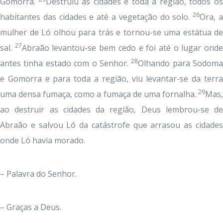
Gomorra.
Destruiu as cidades e toda a região, todos o
26
habitantes das cidades e até a vegetação do solo.
Ora, 
mulher de Ló olhou para trás e tornou-se uma estátua de
27
sal.
Abraão levantou-se bem cedo e foi até o lugar ond
28
antes tinha estado com o Senhor.
Olhando para Sodoma
e Gomorra e para toda a região, viu levantar-se da terra
29
uma densa fumaça, como a fumaça de uma fornalha.
Mas,
ao destruir as cidades da região, Deus lembrou-se de
Abraão e salvou Ló da catástrofe que arrasou as cidades
onde Ló havia morado.
– Palavra do Senhor.
– Graças a Deus.