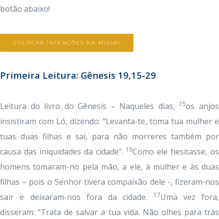
botão abaixo!
COLOCAR INTENÇÕES NA MISSA!
Primeira Leitura: Gênesis 19,15-29
15
Leitura do livro do Gênesis – Naqueles dias,
os anjo
insistiram com Ló, dizendo: “Levanta-te, toma tua mulher e
tuas duas filhas e sai, para não morreres também por
16
causa das iniquidades da cidade”.
Como ele hesitasse, os
homens tomaram-no pela mão, a ele, à mulher e às duas
filhas – pois o Senhor tivera compaixão dele -, fizeram-nos
17
sair e deixaram-nos fora da cidade.
Uma vez fora,
disseram: “Trata de salvar a tua vida. Não olhes para trás