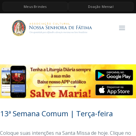
Meus Brindes
Doação Mensal
HOME
A ASSOCIAÇÃO
CONTEÚDOS DE MARIA
ESPIRITUALIDADE
AS MELHORES MÚSICAS CATÓLICAS
BRINDES
QUERO DOAR
13ª Semana Comum | Terça-feira
Coloque suas intenções na Santa Missa de hoje. Clique no