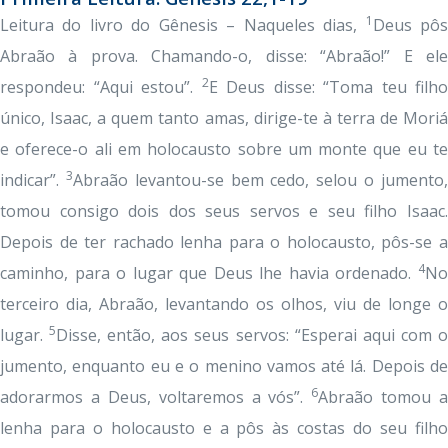
1
Leitura do livro do Gênesis – Naqueles dias,
Deus pô
Abraão à prova. Chamando-o, disse: “Abraão!” E ele
2
respondeu: “Aqui estou”.
E Deus disse: “Toma teu filho
único, Isaac, a quem tanto amas, dirige-te à terra de Moriá
e oferece-o ali em holocausto sobre um monte que eu te
3
indicar”.
Abraão levantou-se bem cedo, selou o jumento
tomou consigo dois dos seus servos e seu filho Isaac.
Depois de ter rachado lenha para o holocausto, pôs-se a
4
caminho, para o lugar que Deus lhe havia ordenado.
No
terceiro dia, Abraão, levantando os olhos, viu de longe o
5
lugar.
Disse, então, aos seus servos: “Esperai aqui com 
jumento, enquanto eu e o menino vamos até lá. Depois de
6
adorarmos a Deus, voltaremos a vós”.
Abraão tomou a
lenha para o holocausto e a pôs às costas do seu filho