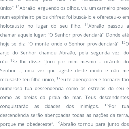
13
único”.
Abraão, erguendo os olhos, viu um carneiro preso
num espinheiro pelos chifres; foi buscá-lo e ofereceu-o em
14
holocausto no lugar do seu filho.
Abraão passou a
chamar aquele lugar: “O Senhor providenciará”. Donde até
15
hoje se diz: “O monte onde o Senhor providenciará”.
O
anjo do Senhor chamou Abraão, pela segunda vez, do
16
céu
e lhe disse: “Juro por mim mesmo – oráculo d
Senhor -, uma vez que agiste deste modo e não me
17
recusaste teu filho único,
eu te abençoarei e tornarei tã
numerosa tua descendência como as estrelas do céu e
como as areias da praia do mar. Teus descendentes
18
conquistarão as cidades dos inimigos.
Por tua
descendência serão abençoadas todas as nações da terra,
19
porque me obedeceste”.
Abraão tornou para junto do