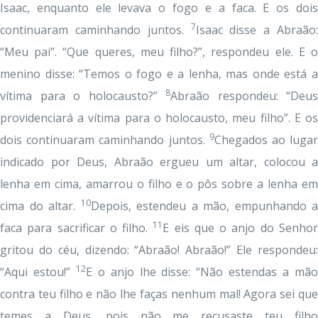
Isaac, enquanto ele levava o fogo e a faca. E os dois
7
continuaram caminhando juntos.
Isaac disse a Abraão:
“Meu pai”. “Que queres, meu filho?”, respondeu ele. E o
menino disse: “Temos o fogo e a lenha, mas onde está a
8
vítima para o holocausto?”
Abraão respondeu: “Deus
providenciará a vítima para o holocausto, meu filho”. E os
9
dois continuaram caminhando juntos.
Chegados ao luga
indicado por Deus, Abraão ergueu um altar, colocou a
lenha em cima, amarrou o filho e o pôs sobre a lenha em
10
cima do altar.
Depois, estendeu a mão, empunhando a
11
faca para sacrificar o filho.
E eis que o anjo do Senho
gritou do céu, dizendo: “Abraão! Abraão!” Ele respondeu:
12
“Aqui estou!”
E o anjo lhe disse: “Não estendas a mã
contra teu filho e não lhe faças nenhum mal! Agora sei que
temes a Deus, pois não me recusaste teu filho