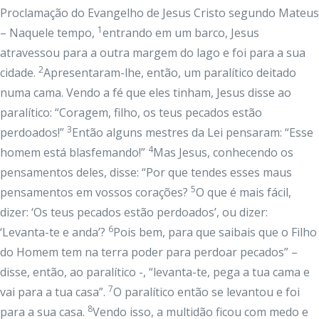
Proclamação do Evangelho de Jesus Cristo segundo Mateus
1
– Naquele tempo,
entrando em um barco, Jesus
atravessou para a outra margem do lago e foi para a sua
2
cidade.
Apresentaram-lhe, então, um paralítico deitado
numa cama. Vendo a fé que eles tinham, Jesus disse ao
paralítico: “Coragem, filho, os teus pecados estão
3
perdoados!”
Então alguns mestres da Lei pensaram: “Esse
4
homem está blasfemando!”
Mas Jesus, conhecendo os
pensamentos deles, disse: “Por que tendes esses maus
5
pensamentos em vossos corações?
O que é mais fácil,
dizer: ‘Os teus pecados estão perdoados’, ou dizer:
6
‘Levanta-te e anda’?
Pois bem, para que saibais que o Filho
do Homem tem na terra poder para perdoar pecados” –
disse, então, ao paralítico -, “levanta-te, pega a tua cama e
7
vai para a tua casa”.
O paralítico então se levantou e foi
8
para a sua casa.
Vendo isso, a multidão ficou com medo e