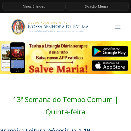
Meus Brindes
Doação Mensal
HOME
A ASSOCIAÇÃO
CONTEÚDOS DE MARIA
ESPIRITUALIDADE
AS MELHORES MÚSICAS CATÓLICAS
BRINDES
QUERO DOAR
13ª Semana do Tempo Comum |
Quinta-feira
Primeira Leitura: Gênesis 22,1-19