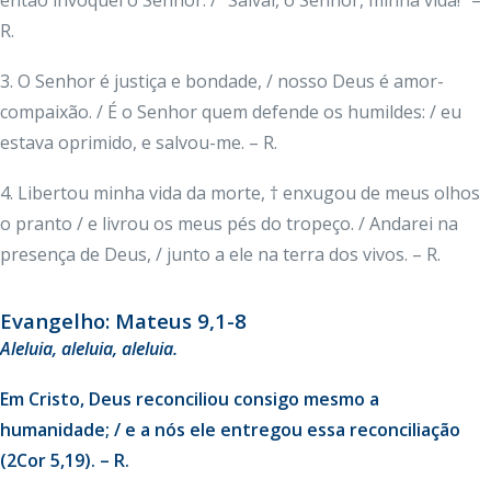
então invoquei o Senhor: / “Salvai, ó Senhor, minha vida!” –
R.
3. O Senhor é justiça e bondade, / nosso Deus é amor-
compaixão. / É o Senhor quem defende os humildes: / eu
estava oprimido, e salvou-me. – R.
4. Libertou minha vida da morte, † enxugou de meus olhos
o pranto / e livrou os meus pés do tropeço. / Andarei na
presença de Deus, / junto a ele na terra dos vivos. – R.
Evangelho: Mateus 9,1-8
Aleluia, aleluia, aleluia.
Em Cristo, Deus reconciliou consigo mesmo a
humanidade; / e a nós ele entregou essa reconciliação
(2Cor 5,19). – R.