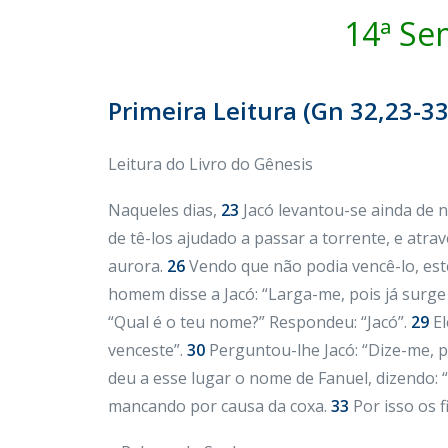
14ª Se
Primeira Leitura (Gn 32,23-33
Leitura do Livro do Gênesis
Naqueles dias,
23
Jacó levantou-se ainda de n
de tê-los ajudado a passar a torrente, e atra
aurora.
26
Vendo que não podia vencê-lo, este
homem disse a Jacó: “Larga-me, pois já surge
“Qual é o teu nome?” Respondeu: “Jacó”.
29
El
venceste”.
30
Perguntou-lhe Jacó: “Dize-me, 
deu a esse lugar o nome de Fanuel, dizendo: “
mancando por causa da coxa.
33
Por isso os f