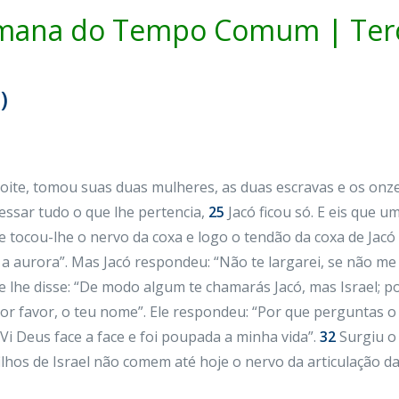
mana do Tempo Comum | Terç
)
oite, tomou suas duas mulheres, as duas escravas e os onze 
vessar tudo o que lhe pertencia,
25
Jacó ficou só. E eis que u
 tocou-lhe o nervo da coxa e logo o tendão da coxa de Jacó
 a aurora”. Mas Jacó respondeu: “Não te largarei, se não m
e lhe disse: “De modo algum te chamarás Jacó, mas Israel;
por favor, o teu nome”. Ele respondeu: “Por que perguntas
Vi Deus face a face e foi poupada a minha vida”.
32
Surgiu o 
ilhos de Israel não comem até hoje o nervo da articulação da 