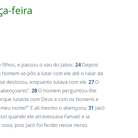
a-feira
filhos, e passou o vau do Jaboc.
24
Depois
m homem se pôs a lutar com ele até o raiar da
 se deslocou, enquanto lutava com ele.
27
O
e abençoares”.
28
O homem perguntou-lhe:
 porque lutaste com Deus e com os homens e
 o meu nome?” E ali mesmo o abençoou.
31
Jacó
sol quando ele atravessava Fanuel; e ia
coxa, pois Jacó foi ferido nesse nervo.