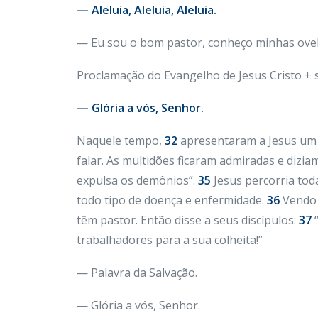
— Aleluia, Aleluia, Aleluia.
— Eu sou o bom pastor, conheço minhas ovel
Proclamação do Evangelho de Jesus Cristo +
— Glória a vós, Senhor.
Naquele tempo,
32
apresentaram a Jesus um
falar. As multidões ficaram admiradas e diziam
expulsa os demônios”.
35
Jesus percorria tod
todo tipo de doença e enfermidade.
36
Vendo 
têm pastor. Então disse a seus discípulos:
37
“
trabalhadores para a sua colheita!”
— Palavra da Salvação.
— Glória a vós, Senhor.