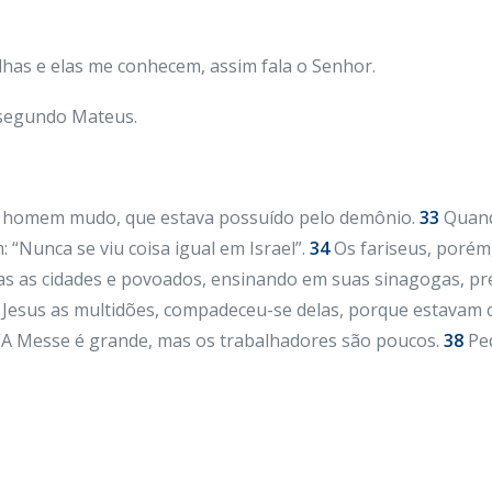
has e elas me conhecem, assim fala o Senhor.
 segundo Mateus.
 homem mudo, que estava possuído pelo demônio.
33
Quand
: “Nunca se viu coisa igual em Israel”.
34
Os fariseus, porém,
as as cidades e povoados, ensinando em suas sinagogas, p
Jesus as multidões, compadeceu-se delas, porque estavam 
A Messe é grande, mas os trabalhadores são poucos.
38
Ped