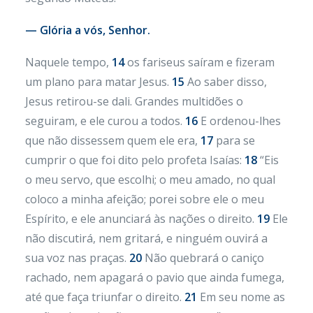
— Glória a vós, Senhor.
Naquele tempo,
14
os fariseus saíram e fizeram
um plano para matar Jesus.
15
Ao saber disso,
Jesus retirou-se dali. Grandes multidões o
seguiram, e ele curou a todos.
16
E ordenou-lhes
que não dissessem quem ele era,
17
para se
cumprir o que foi dito pelo profeta Isaías:
18
“Eis
o meu servo, que escolhi; o meu amado, no qual
coloco a minha afeição; porei sobre ele o meu
Espírito, e ele anunciará às nações o direito.
19
Ele
não discutirá, nem gritará, e ninguém ouvirá a
sua voz nas praças.
20
Não quebrará o caniço
rachado, nem apagará o pavio que ainda fumega,
até que faça triunfar o direito.
21
Em seu nome as