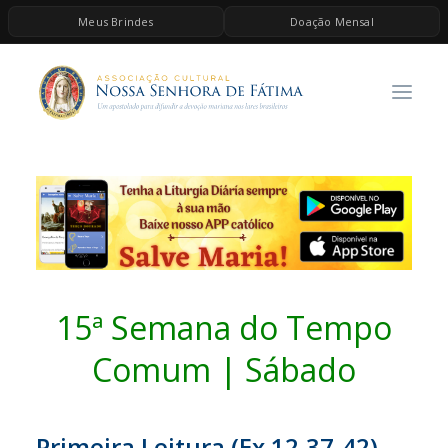
Meus Brindes
Doação Mensal
HOME
A ASSOCIAÇÃO
CONTEÚDOS DE MARIA
ESPIRITUALIDADE
AS MELHORES MÚSICAS CATÓLICAS
BRINDES
QUERO DOAR
15ª Semana do Tempo
Comum | Sábado
Primeira Leitura (Ex 12,37-42)