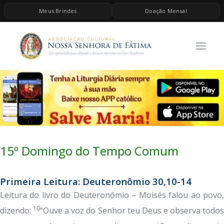
Meus Brindes
Doação Mensal
HOME
A ASSOCIAÇÃO
CONTEÚDOS DE MARIA
ESPIRITUALIDADE
AS MELHORES MÚSICAS CATÓLICAS
BRINDES
15º Domingo do Tempo Comum
QUERO DOAR
Primeira Leitura: Deuteronômio 30,10-14
Leitura do livro do Deuteronômio – Moisés falou ao povo,
10
dizendo:
“Ouve a voz do Senhor teu Deus e observa todo