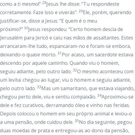
28
como a ti mesmo!”
Jesus lhe disse: “Tu respondeste
29
corretamente. Faze isso e viverás”.
Ele, porém, querendo
justificar-se, disse a Jesus: “E quem é o meu
30
próximo?”
Jesus respondeu: “Certo homem descia de
Jerusalém para Jericó e caiu nas mãos de assaltantes. Estes
arrancaram-lhe tudo, espancaram-no e foram-se embora,
31
deixando-o quase morto.
Por acaso, um sacerdote estava
descendo por aquele caminho. Quando viu o homem,
32
seguiu adiante, pelo outro lado.
O mesmo aconteceu com
um levita: chegou ao lugar, viu o homem e seguiu adiante,
33
pelo outro lado.
Mas um samaritano, que estava viajando,
34
chegou perto dele, viu e sentiu compaixão.
Aproximou-se
dele e fez curativos, derramando óleo e vinho nas feridas.
Depois colocou o homem em seu próprio animal e levou-o
35
a uma pensão, onde cuidou dele.
No dia seguinte, pegou
duas moedas de prata e entregou-as ao dono da pensão,