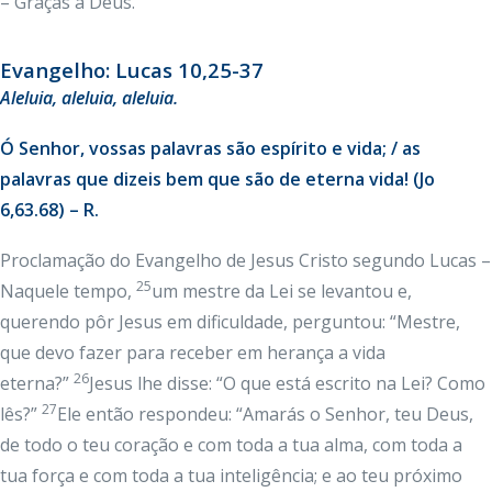
– Graças a Deus.
Evangelho: Lucas 10,25-37
Aleluia, aleluia, aleluia.
Ó Senhor, vossas palavras são espírito e vida; / as
palavras que dizeis bem que são de eterna vida! (Jo
6,63.68) – R.
Proclamação do Evangelho de Jesus Cristo segundo Lucas –
25
Naquele tempo,
um mestre da Lei se levantou e,
querendo pôr Jesus em dificuldade, perguntou: “Mestre,
que devo fazer para receber em herança a vida
26
eterna?”
Jesus lhe disse: “O que está escrito na Lei? Como
27
lês?”
Ele então respondeu: “Amarás o Senhor, teu Deus,
de todo o teu coração e com toda a tua alma, com toda a
tua força e com toda a tua inteligência; e ao teu próximo