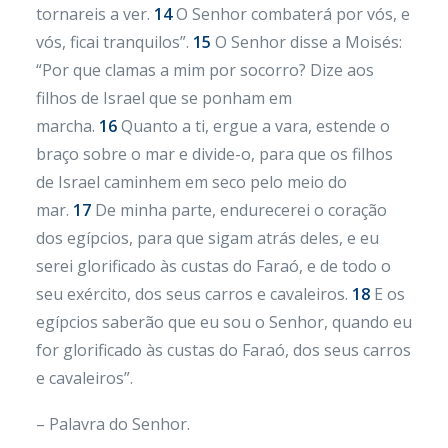
tornareis a ver.
14
O Senhor combaterá por vós, e
vós, ficai tranquilos”.
15
O Senhor disse a Moisés:
“Por que clamas a mim por socorro? Dize aos
filhos de Israel que se ponham em
marcha.
16
Quanto a ti, ergue a vara, estende o
braço sobre o mar e divide-o, para que os filhos
de Israel caminhem em seco pelo meio do
mar.
17
De minha parte, endurecerei o coração
dos egípcios, para que sigam atrás deles, e eu
serei glorificado às custas do Faraó, e de todo o
seu exército, dos seus carros e cavaleiros.
18
E os
egípcios saberão que eu sou o Senhor, quando eu
for glorificado às custas do Faraó, dos seus carros
e cavaleiros”.
– Palavra do Senhor.