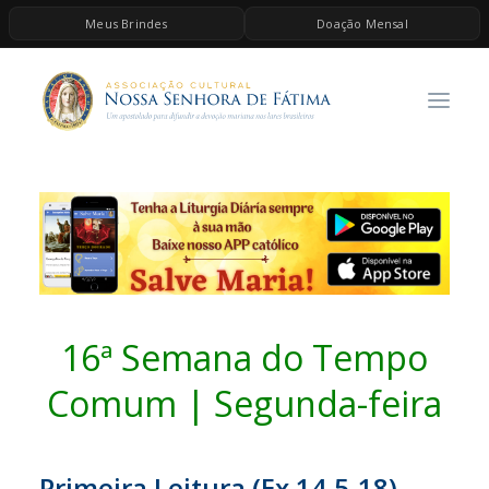
Meus Brindes
Doação Mensal
HOME
A ASSOCIAÇÃO
CONTEÚDOS DE MARIA
ESPIRITUALIDADE
AS MELHORES MÚSICAS CATÓLICAS
BRINDES
QUERO DOAR
16ª Semana do Tempo
Comum | Segunda-feira
Primeira Leitura (Ex 14,5-18)