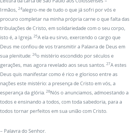
Leitura da carta de São Paulo aos Colossenses –
24
Irmãos,
alegro-me de tudo o que já sofri por vós e
procuro completar na minha própria carne o que falta das
tribulações de Cristo, em solidariedade com o seu corpo,
25
isto é, a Igreja.
A ela eu sirvo, exercendo o cargo que
Deus me confiou de vos transmitir a Palavra de Deus em
26
sua plenitude:
o mistério escondido por séculos e
27
gerações, mas agora revelado aos seus santos.
A estes
Deus quis manifestar como é rico e glorioso entre as
nações este mistério: a presença de Cristo em vós, a
28
esperança da glória.
Nós o anunciamos, admoestando a
todos e ensinando a todos, com toda sabedoria, para a
todos tornar perfeitos em sua união com Cristo.
– Palavra do Senhor.