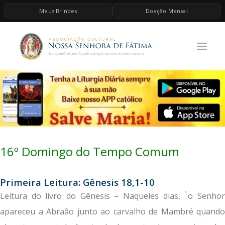
Meus Brindes
Doação Mensal
HOME
A ASSOCIAÇÃO
CONTEÚDOS DE MARIA
ESPIRITUALIDADE
AS MELHORES MÚSICAS CATÓLICAS
BRINDES
16º Domingo do Tempo Comum
QUERO DOAR
Primeira Leitura: Gênesis 18,1-10
1
Leitura do livro do Gênesis – Naqueles dias,
o Senho
apareceu a Abraão junto ao carvalho de Mambré quando