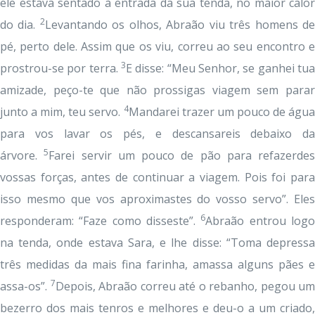
ele estava sentado à entrada da sua tenda, no maior calor
2
do dia.
Levantando os olhos, Abraão viu três homens d
pé, perto dele. Assim que os viu, correu ao seu encontro e
3
prostrou-se por terra.
E disse: “Meu Senhor, se ganhei tua
amizade, peço-te que não prossigas viagem sem parar
4
junto a mim, teu servo.
Mandarei trazer um pouco de água
para vos lavar os pés, e descansareis debaixo da
5
árvore.
Farei servir um pouco de pão para refazerdes
vossas forças, antes de continuar a viagem. Pois foi para
isso mesmo que vos aproximastes do vosso servo”. Eles
6
responderam: “Faze como disseste”.
Abraão entrou log
na tenda, onde estava Sara, e lhe disse: “Toma depressa
três medidas da mais fina farinha, amassa alguns pães e
7
assa-os”.
Depois, Abraão correu até o rebanho, pegou um
bezerro dos mais tenros e melhores e deu-o a um criado,