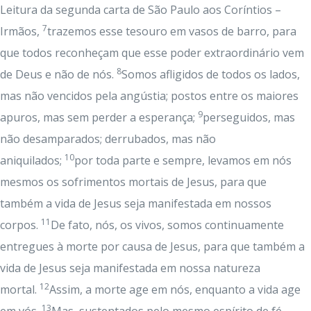
Leitura da segunda carta de São Paulo aos Coríntios –
7
Irmãos,
trazemos esse tesouro em vasos de barro, para
que todos reconheçam que esse poder extraordinário vem
8
de Deus e não de nós.
Somos afligidos de todos os lados,
mas não vencidos pela angústia; postos entre os maiores
9
apuros, mas sem perder a esperança;
perseguidos, mas
não desamparados; derrubados, mas não
10
aniquilados;
por toda parte e sempre, levamos em nós
mesmos os sofrimentos mortais de Jesus, para que
também a vida de Jesus seja manifestada em nossos
11
corpos.
De fato, nós, os vivos, somos continuamente
entregues à morte por causa de Jesus, para que também a
vida de Jesus seja manifestada em nossa natureza
12
mortal.
Assim, a morte age em nós, enquanto a vida age
13