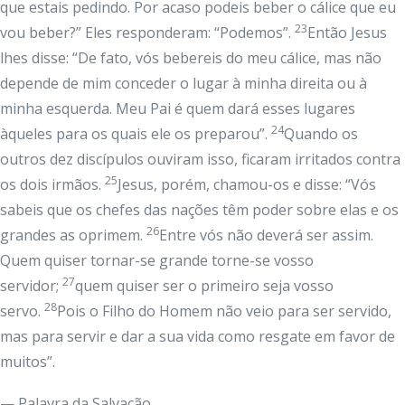
que estais pedindo. Por acaso podeis beber o cálice que eu
23
vou beber?” Eles responderam: “Podemos”.
Então Jesus
lhes disse: “De fato, vós bebereis do meu cálice, mas não
depende de mim conceder o lugar à minha direita ou à
minha esquerda. Meu Pai é quem dará esses lugares
24
àqueles para os quais ele os preparou”.
Quando os
outros dez discípulos ouviram isso, ficaram irritados contra
25
os dois irmãos.
Jesus, porém, chamou-os e disse: “Vós
sabeis que os chefes das nações têm poder sobre elas e os
26
grandes as oprimem.
Entre vós não deverá ser assim.
Quem quiser tornar-se grande torne-se vosso
27
servidor;
quem quiser ser o primeiro seja vosso
28
servo.
Pois o Filho do Homem não veio para ser servido,
mas para servir e dar a sua vida como resgate em favor de
muitos”.
— Palavra da Salvação.