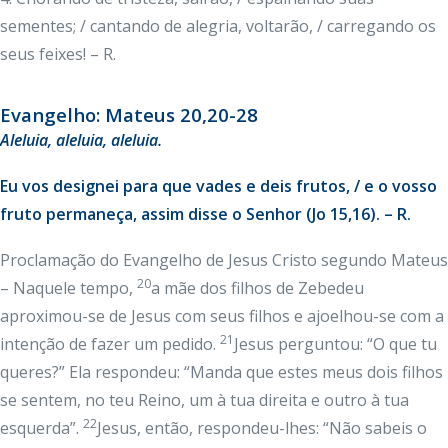
sementes; / cantando de alegria, voltarão, / carregando os
seus feixes! – R.
Evangelho: Mateus 20,20-28
Aleluia, aleluia, aleluia.
Eu vos designei para que vades e deis frutos, / e o vosso
fruto permaneça, assim disse o Senhor (Jo 15,16). – R.
Proclamação do Evangelho de Jesus Cristo segundo Mateus
20
– Naquele tempo,
a mãe dos filhos de Zebedeu
aproximou-se de Jesus com seus filhos e ajoelhou-se com a
21
intenção de fazer um pedido.
Jesus perguntou: “O que tu
queres?” Ela respondeu: “Manda que estes meus dois filhos
se sentem, no teu Reino, um à tua direita e outro à tua
22
esquerda”.
Jesus, então, respondeu-lhes: “Não sabeis o