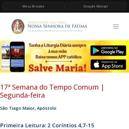
Meus Brindes
Doação Mensal
HOME
A ASSOCIAÇÃO
CONTEÚDOS DE MARIA
ESPIRITUALIDADE
AS MELHORES MÚSICAS CATÓLICAS
BRINDES
17ª Semana do Tempo Comum |
QUERO DOAR
Segunda-feira
São Tiago Maior, Apóstolo
Primeira Leitura: 2 Coríntios 4,7-15