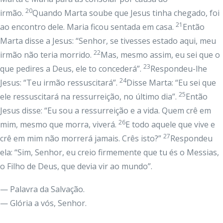
20
irmão.
Quando Marta soube que Jesus tinha chegado, foi
21
ao encontro dele. Maria ficou sentada em casa.
Então
Marta disse a Jesus: “Senhor, se tivesses estado aqui, meu
22
irmão não teria morrido.
Mas, mesmo assim, eu sei que o
23
que pedires a Deus, ele to concederá”.
Respondeu-lhe
24
Jesus: “Teu irmão ressuscitará”.
Disse Marta: “Eu sei que
25
ele ressuscitará na ressurreição, no último dia”.
Então
Jesus disse: “Eu sou a ressurreição e a vida. Quem crê em
26
mim, mesmo que morra, viverá.
E todo aquele que vive e
27
crê em mim não morrerá jamais. Crês isto?”
Respondeu
ela: “Sim, Senhor, eu creio firmemente que tu és o Messias,
o Filho de Deus, que devia vir ao mundo”.
— Palavra da Salvação.
— Glória a vós, Senhor.