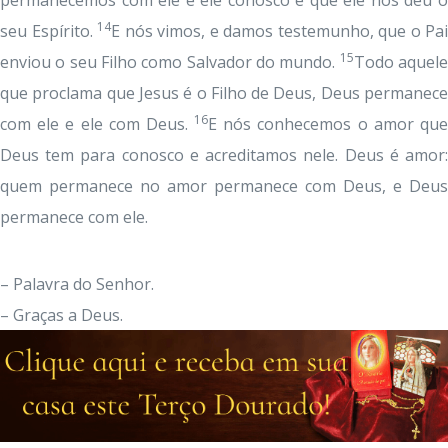
permanecemos com ele e ele conosco é que ele nos deu o
14
seu Espírito.
E nós vimos, e damos testemunho, que o Pai
15
enviou o seu Filho como Salvador do mundo.
Todo aquel
que proclama que Jesus é o Filho de Deus, Deus permanece
16
com ele e ele com Deus.
E nós conhecemos o amor qu
Deus tem para conosco e acreditamos nele. Deus é amor:
quem permanece no amor permanece com Deus, e Deus
permanece com ele.
– Palavra do Senhor.
– Graças a Deus.