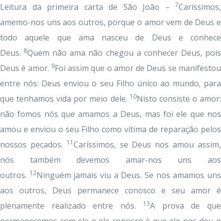
7
Leitura da primeira carta de São João –
Caríssimos,
amemo-nos uns aos outros, porque o amor vem de Deus e
todo aquele que ama nasceu de Deus e conhece
8
Deus.
Quem não ama não chegou a conhecer Deus, poi
9
Deus é amor.
Foi assim que o amor de Deus se manifesto
entre nós: Deus enviou o seu Filho único ao mundo, para
10
que tenhamos vida por meio dele.
Nisto consiste o amor
não fomos nós que amamos a Deus, mas foi ele que nos
amou e enviou o seu Filho como vítima de reparação pelos
11
nossos pecados.
Caríssimos, se Deus nos amou assim
nós também devemos amar-nos uns aos
12
outros.
Ninguém jamais viu a Deus. Se nos amamos un
aos outros, Deus permanece conosco e seu amor é
13
plenamente realizado entre nós.
A prova de qu