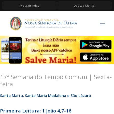
Meus Brindes
Doação Mensal
HOME
A ASSOCIAÇÃO
CONTEÚDOS DE MARIA
ESPIRITUALIDADE
AS MELHORES MÚSICAS CATÓLICAS
BRINDES
17ª Semana do Tempo Comum | Sexta-
QUERO DOAR
feira
Santa Marta, Santa Maria Madalena e São Lázaro
Primeira Leitura: 1 João 4,7-16