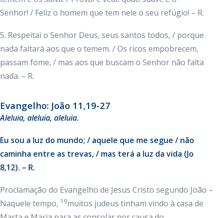
Senhor! / Feliz o homem que tem nele o seu refúgio! – R.
5. Respeitai o Senhor Deus, seus santos todos, / porque
nada faltará aos que o temem. / Os ricos empobrecem,
passam fome, / mas aos que buscam o Senhor não falta
nada. – R.
Evangelho: João 11,19-27
Aleluia, aleluia, aleluia.
Eu sou a luz do mundo; / aquele que me segue / não
caminha entre as trevas, / mas terá a luz da vida (Jo
8,12). – R.
Proclamação do Evangelho de Jesus Cristo segundo João –
19
Naquele tempo,
muitos judeus tinham vindo à casa de
Marta e Maria para as consolar por causa do