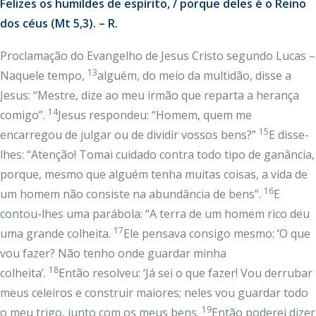
Felizes os humildes de espírito, / porque deles é o Reino
dos céus (Mt 5,3). – R.
Proclamação do Evangelho de Jesus Cristo segundo Lucas –
13
Naquele tempo,
alguém, do meio da multidão, disse a
Jesus: “Mestre, dize ao meu irmão que reparta a herança
14
comigo”.
Jesus respondeu: “Homem, quem me
15
encarregou de julgar ou de dividir vossos bens?”
E disse-
lhes: “Atenção! Tomai cuidado contra todo tipo de ganância,
porque, mesmo que alguém tenha muitas coisas, a vida de
16
um homem não consiste na abundância de bens”.
E
contou-lhes uma parábola: “A terra de um homem rico deu
17
uma grande colheita.
Ele pensava consigo mesmo: ‘O que
vou fazer? Não tenho onde guardar minha
18
colheita’.
Então resolveu: ‘Já sei o que fazer! Vou derrubar
meus celeiros e construir maiores; neles vou guardar todo
19
o meu trigo, junto com os meus bens.
Então poderei dizer