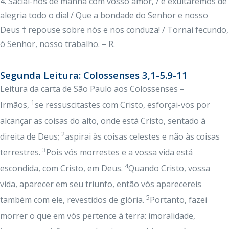
4. Saciai-nos de manhã com vosso amor, / e exultaremos de
alegria todo o dia! / Que a bondade do Senhor e nosso
Deus † repouse sobre nós e nos conduza! / Tornai fecundo,
ó Senhor, nosso trabalho. – R.
Segunda Leitura: Colossenses 3,1-5.9-11
Leitura da carta de São Paulo aos Colossenses –
1
Irmãos,
se ressuscitastes com Cristo, esforçai-vos por
alcançar as coisas do alto, onde está Cristo, sentado à
2
direita de Deus;
aspirai às coisas celestes e não às coisas
3
terrestres.
Pois vós morrestes e a vossa vida está
4
escondida, com Cristo, em Deus.
Quando Cristo, vossa
vida, aparecer em seu triunfo, então vós aparecereis
5
também com ele, revestidos de glória.
Portanto, fazei
morrer o que em vós pertence à terra: imoralidade,