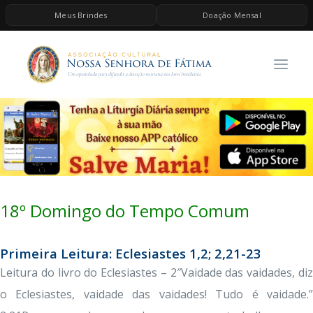
Meus Brindes
Doação Mensal
HOME
A ASSOCIAÇÃO
CONTEÚDOS DE MARIA
ESPIRITUALIDADE
AS MELHORES MÚSICAS CATÓLICAS
BRINDES
18º Domingo do Tempo Comum
QUERO DOAR
Primeira Leitura: Eclesiastes 1,2; 2,21-23
Leitura do livro do Eclesiastes – 2″Vaidade das vaidades, diz
o Eclesiastes, vaidade das vaidades! Tudo é vaidade.”