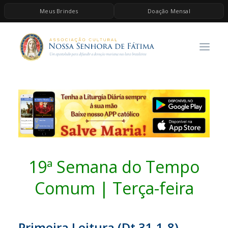
Meus Brindes
Doação Mensal
HOME
A ASSOCIAÇÃO
CONTEÚDOS DE MARIA
ESPIRITUALIDADE
AS MELHORES MÚSICAS CATÓLICAS
BRINDES
QUERO DOAR
19ª Semana do Tempo
Comum | Terça-feira
Primeira Leitura (Dt 31,1-8)