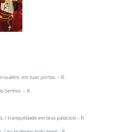
erusalém, em tuas portas. – R.
do Senhor. – R.
 / tranquilidade em teus palácios! – R.
 / eu te desejo todo bem! – R.