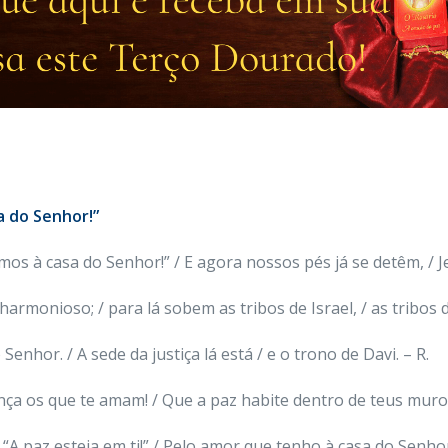
a do Senhor!”
os à casa do Senhor!” / E agora nossos pés já se detêm, / J
armonioso; / para lá sobem as tribos de Israel, / as tribos 
Senhor. / A sede da justiça lá está / e o trono de Davi. – R.
ça os que te amam! / Que a paz habite dentro de teus muros,
A paz esteja em ti!” / Pelo amor que tenho à casa do Senhor,