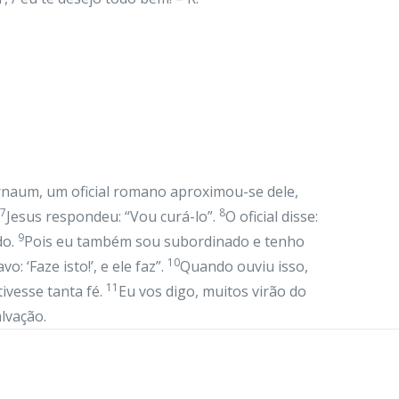
naum, um oficial romano aproximou-se dele,
7
8
Jesus respondeu: “Vou curá-lo”.
O oficial disse:
9
do.
Pois eu também sou subordinado e tenho
10
: ‘Faze isto!’, e ele faz”.
Quando ouviu isso,
11
ivesse tanta fé.
Eu vos digo, muitos virão do
lvação.