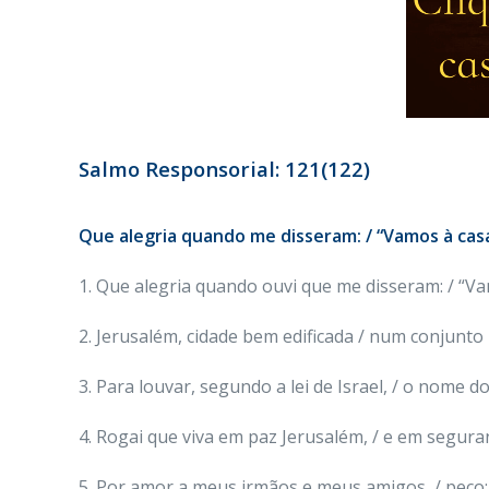
Salmo Responsorial: 121(122)
Que alegria quando me disseram: / “Vamos à cas
1. Que alegria quando ouvi que me disseram: / “Vam
2. Jerusalém, cidade bem edificada / num conjunto h
3. Para louvar, segundo a lei de Israel, / o nome do 
4. Rogai que viva em paz Jerusalém, / e em seguran
5. Por amor a meus irmãos e meus amigos, / peço: “