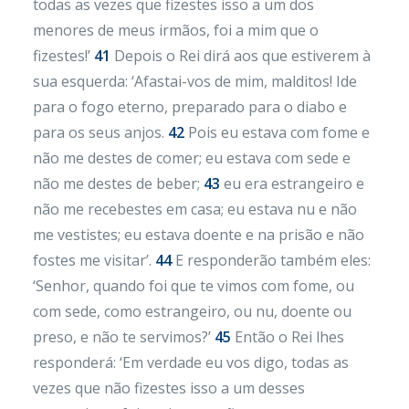
todas as vezes que fizestes isso a um dos
menores de meus irmãos, foi a mim que o
fizestes!’
41
Depois o Rei dirá aos que estiverem à
sua esquerda: ‘Afastai-vos de mim, malditos! Ide
para o fogo eterno, preparado para o diabo e
para os seus anjos.
42
Pois eu estava com fome e
não me destes de comer; eu estava com sede e
não me destes de beber;
43
eu era estrangeiro e
não me recebestes em casa; eu estava nu e não
me vestistes; eu estava doente e na prisão e não
fostes me visitar’.
44
E responderão também eles:
‘Senhor, quando foi que te vimos com fome, ou
com sede, como estrangeiro, ou nu, doente ou
preso, e não te servimos?’
45
Então o Rei lhes
responderá: ‘Em verdade eu vos digo, todas as
vezes que não fizestes isso a um desses