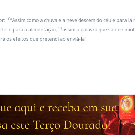
10
or:
“Assim como a chuva e a neve descem do céu e para lá 
11
ntio e para a alimentação,
assim a palavra que sair de min
á os efeitos que pretendi ao enviá-la”.