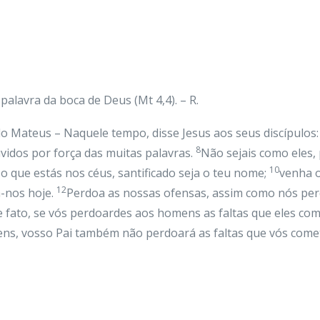
alavra da boca de Deus (Mt 4,4). – R.
o Mateus – Naquele tempo, disse Jesus aos seus discípulos
8
idos por força das muitas palavras.
Não sejais como eles, 
10
so que estás nos céus, santificado seja o teu nome;
venha o
12
á-nos hoje.
Perdoa as nossas ofensas, assim como nós pe
 fato, se vós perdoardes aos homens as faltas que eles co
ns, vosso Pai também não perdoará as faltas que vós comet