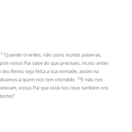
7
:
“Quando orardes, não useis muitas palavras,
pois vosso Pai sabe do que precisais, muito antes
 teu Reino; seja feita a tua vontade, assim na
13
rdoamos a quem nos tem ofendido.
E não nos
meteram, vosso Pai que está nos céus também vos
estes”.