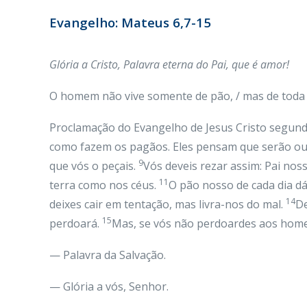
Evangelho: Mateus 6,7-15
Glória a Cristo, Palavra eterna do Pai, que é amor!
O homem não vive somente de pão, / mas de toda p
Proclamação do Evangelho de Jesus Cristo segund
como fazem os pagãos. Eles pensam que serão ouv
9
que vós o peçais.
Vós deveis rezar assim: Pai nos
11
terra como nos céus.
O pão nosso de cada dia d
14
deixes cair em tentação, mas livra-nos do mal.
De
15
perdoará.
Mas, se vós não perdoardes aos home
— Palavra da Salvação.
— Glória a vós, Senhor.