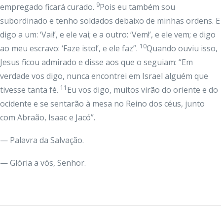
9
empregado ficará curado.
Pois eu também sou
subordinado e tenho soldados debaixo de minhas ordens. E
digo a um: ‘Vai!’, e ele vai; e a outro: ‘Vem!’, e ele vem; e digo
10
ao meu escravo: ‘Faze isto!’, e ele faz”.
Quando ouviu isso,
Jesus ficou admirado e disse aos que o seguiam: “Em
verdade vos digo, nunca encontrei em Israel alguém que
11
tivesse tanta fé.
Eu vos digo, muitos virão do oriente e do
ocidente e se sentarão à mesa no Reino dos céus, junto
com Abraão, Isaac e Jacó”.
— Palavra da Salvação.
— Glória a vós, Senhor.