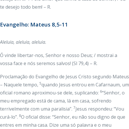
te desejo todo bem! – R.
Evangelho: Mateus 8,5-11
Aleluia
, aleluia, aleluia.
Ó vinde libertar-nos, Senhor e nosso Deus; / mostrai a
vossa face e nós seremos salvos! (Sl 79,4) – R.
Proclamação do Evangelho de Jesus Cristo segundo Mateus
5
– Naquele tempo,
quando Jesus entrou em Cafarnaum, um
6
oficial romano aproximou-se dele, suplicando:
“Senhor, o
meu empregado está de cama, lá em casa, sofrendo
7
terrivelmente com uma paralisia”.
Jesus respondeu: “Vou
8
curá-lo”.
O oficial disse: “Senhor, eu não sou digno de que
entres em minha casa. Dize uma só palavra e o meu