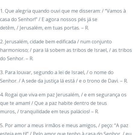
1. Que alegria quando ouvi que me disseram: / “Vamos à
casa do Senhor!” / E agora nossos pés já se
detêm, / Jerusalém, em tuas portas. – R.
2. Jerusalém, cidade bem edificada / num conjunto
harmonioso; / para lá sobem as tribos de Israel, / as tribos
do Senhor. – R.
3. Para louvar, segundo a lei de Israel, / o nome do
Senhor. / A sede da justiça lá está / e o trono de Davi. – R.
4. Rogai que viva em paz Jerusalém, / e em segurança os
que te amam! / Que a paz habite dentro de teus
muros, / tranquilidade em teus palácios! – R.
5. Por amor a meus irmãos e meus amigos, / peço: “A paz
esteja em ti!” / Pelo amor que tenho à casa do Senhor, / eu