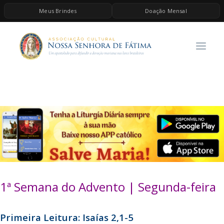
Meus Brindes
Doação Mensal
HOME
A ASSOCIAÇÃO
CONTEÚDOS DE MARIA
ESPIRITUALIDADE
AS MELHORES MÚSICAS CATÓLICAS
BRINDES
QUERO DOAR
1ª Semana do Advento | Segunda-feira
Primeira Leitura: Isaías 2,1-5