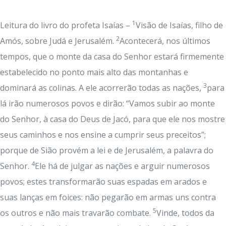
1
Leitura do livro do profeta Isaías –
Visão de Isaías, filho de
2
Amós, sobre Judá e Jerusalém.
Acontecerá, nos últimos
tempos, que o monte da casa do Senhor estará firmemente
estabelecido no ponto mais alto das montanhas e
3
dominará as colinas. A ele acorrerão todas as nações,
para
lá irão numerosos povos e dirão: “Vamos subir ao monte
do Senhor, à casa do Deus de Jacó, para que ele nos mostre
seus caminhos e nos ensine a cumprir seus preceitos”;
porque de Sião provém a lei e de Jerusalém, a palavra do
4
Senhor.
Ele há de julgar as nações e arguir numerosos
povos; estes transformarão suas espadas em arados e
suas lanças em foices: não pegarão em armas uns contra
5
os outros e não mais travarão combate.
Vinde, todos da