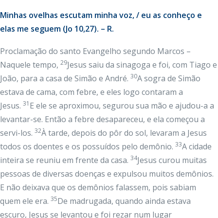
Minhas ovelhas escutam minha voz, / eu as conheço e
elas me seguem (Jo 10,27). – R.
Proclamação do santo Evangelho segundo Marcos –
29
Naquele tempo,
Jesus saiu da sinagoga e foi, com Tiago e
30
João, para a casa de Simão e André.
A sogra de Simão
estava de cama, com febre, e eles logo contaram a
31
Jesus.
E ele se aproximou, segurou sua mão e ajudou-a a
levantar-se. Então a febre desapareceu, e ela começou a
32
servi-los.
À tarde, depois do pôr do sol, levaram a Jesus
33
todos os doentes e os possuídos pelo demônio.
A cidade
34
inteira se reuniu em frente da casa.
Jesus curou muitas
pessoas de diversas doenças e expulsou muitos demônios.
E não deixava que os demônios falassem, pois sabiam
35
quem ele era.
De madrugada, quando ainda estava
escuro, Jesus se levantou e foi rezar num lugar