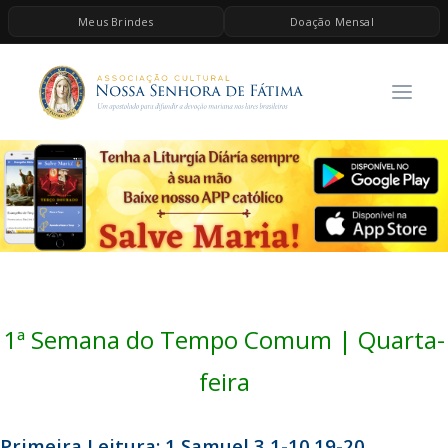
Meus Brindes
Doação Mensal
HOME
A ASSOCIAÇÃO
CONTEÚDOS DE MARIA
ESPIRITUALIDADE
AS MELHORES MÚSICAS CATÓLICAS
BRINDES
QUERO DOAR
1ª Semana do Tempo Comum | Quarta-
feira
Primeira Leitura: 1 Samuel 3,1-10.19-20