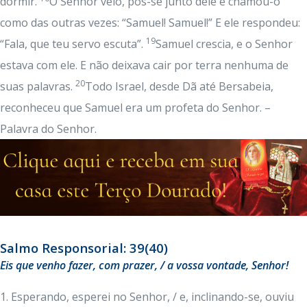
dormir.
O Senhor veio, pôs-se junto dele e chamou-o
como das outras vezes: “Samuel! Samuel!” E ele respondeu:
19
“Fala, que teu servo escuta”.
Samuel crescia, e o Senhor
estava com ele. E não deixava cair por terra nenhuma de
20
suas palavras.
Todo Israel, desde Dã até Bersabeia,
reconheceu que Samuel era um profeta do Senhor. –
Palavra do Senhor.
Salmo Responsorial: 39(40)
Eis que venho fazer, com prazer, / a vossa vontade, Senhor!
1. Esperando, esperei no Senhor, / e, inclinando-se, ouviu