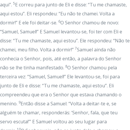
5
aqui”.
E correu para junto de Eli e disse: “Tu me chamaste,
aqui estou”. Eli respondeu: “Eu não te chamei. Volta a
6
dormir!” E ele foi deitar-se.
O Senhor chamou de novo:
“Samuel, Samuel!” E Samuel levantou-se, foi ter com Eli e
disse: “Tu me chamaste, aqui estou”. Ele respondeu: “Não te
7
chamei, meu filho. Volta a dormir!”
Samuel ainda não
conhecia o Senhor, pois, até então, a palavra do Senhor
8
não se lhe tinha manifestado.
O Senhor chamou pela
terceira vez: “Samuel, Samuel!” Ele levantou-se, foi para
junto de Eli e disse: “Tu me chamaste, aqui estou”. Eli
compreendeu que era o Senhor que estava chamando o
9
menino.
Então disse a Samuel: “Volta a deitar-te e, se
alguém te chamar, responderás: ‘Senhor, fala, que teu
servo escuta!’” E Samuel voltou ao seu lugar para
10