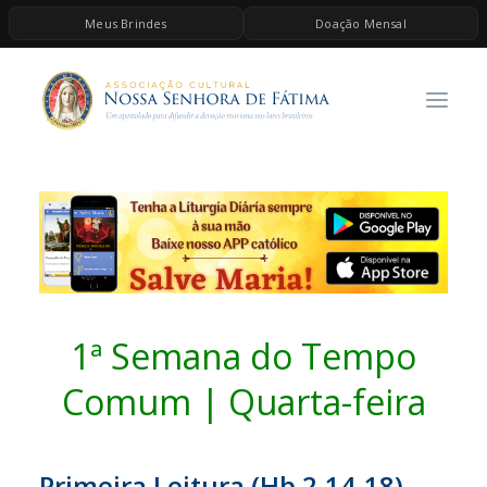
Meus Brindes
Doação Mensal
HOME
A ASSOCIAÇÃO
CONTEÚDOS DE MARIA
ESPIRITUALIDADE
AS MELHORES MÚSICAS CATÓLICAS
BRINDES
QUERO DOAR
1ª Semana do Tempo
Comum | Quarta-feira
Primeira Leitura (Hb 2,14-18)