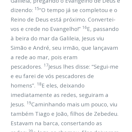
Galileia, pregando o Evangelho de Deus e
15
dizendo:
“O tempo já se completou e o
Reino de Deus está próximo. Convertei-
16
vos e crede no Evangelho!”
E, passando
à beira do mar da Galileia, Jesus viu
Simão e André, seu irmão, que lançavam
a rede ao mar, pois eram
17
pescadores.
Jesus lhes disse: “Segui-me
e eu farei de vós pescadores de
18
homens”.
E eles, deixando
imediatamente as redes, seguiram a
19
Jesus.
Caminhando mais um pouco, viu
também Tiago e João, filhos de Zebedeu.
Estavam na barca, consertando as
20