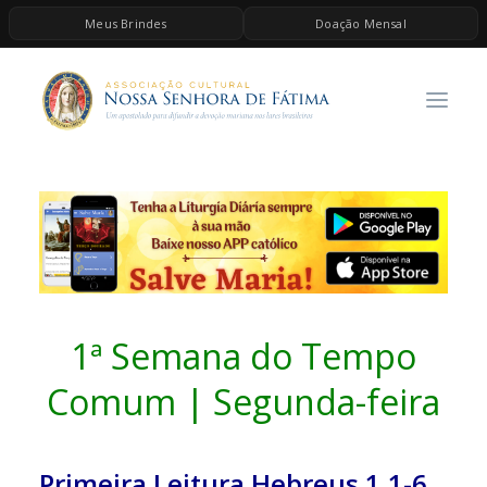
Meus Brindes
Doação Mensal
HOME
A ASSOCIAÇÃO
CONTEÚDOS DE MARIA
ESPIRITUALIDADE
AS MELHORES MÚSICAS CATÓLICAS
BRINDES
QUERO DOAR
1ª Semana do Tempo
Comum | Segunda-feira
Primeira Leitura Hebreus 1,1-6