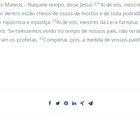
27
o Mateus – Naquele tempo, disse Jesus:
“Ai de vós, mestre
or dentro estão cheios de ossos de mortos e de toda podrid
29
hipocrisia e injustiça.
Ai de vós, mestres da Lei e fariseus
eis: ‘Se tivéssemos vivido no tempo de nossos pais, não ter
32
aram os profetas.
Completai, pois, a medida de vossos pais!