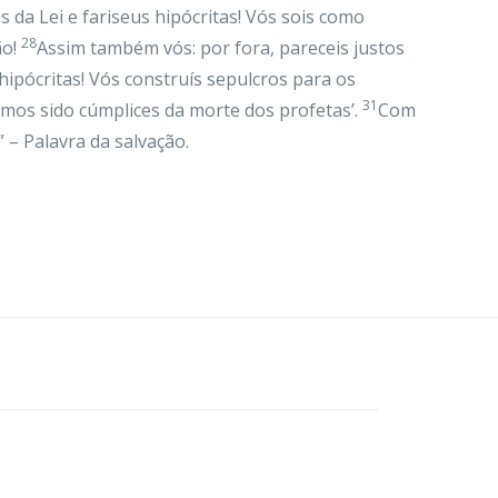
s da Lei e fariseus hipócritas! Vós sois como
28
ão!
Assim também vós: por fora, pareceis justos
 hipócritas! Vós construís sepulcros para os
31
íamos sido cúmplices da morte dos profetas’.
Com
” – Palavra da salvação.