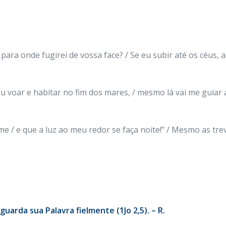
para onde fugirei de vossa face? / Se eu subir até os céus, al
eu voar e habitar no fim dos mares, / mesmo lá vai me guia
e / e que a luz ao meu redor se faça noite!” / Mesmo as trev
uarda sua Palavra fielmente (1Jo 2,5). – R.