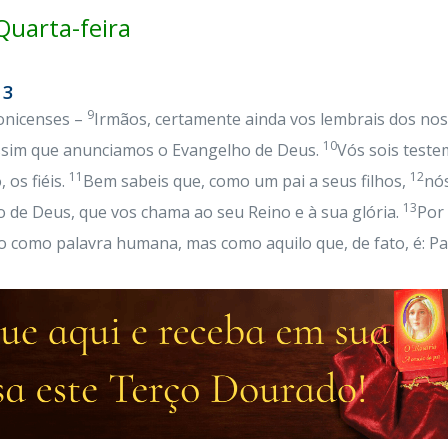
uarta-feira
13
9
lonicenses –
Irmãos, certamente ainda vos lembrais dos nos
10
ssim que anunciamos o Evangelho de Deus.
Vós sois teste
11
12
 os fiéis.
Bem sabeis que, como um pai a seus filhos,
nó
13
 de Deus, que vos chama ao seu Reino e à sua glória.
Por
o como palavra humana, mas como aquilo que, de fato, é: Pa