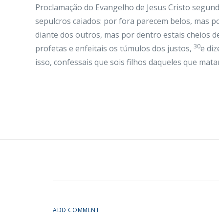
Proclamação do Evangelho de Jesus Cristo segund
sepulcros caiados: por fora parecem belos, mas p
diante dos outros, mas por dentro estais cheios de 
30
profetas e enfeitais os túmulos dos justos,
e diz
isso, confessais que sois filhos daqueles que mat
ADD COMMENT