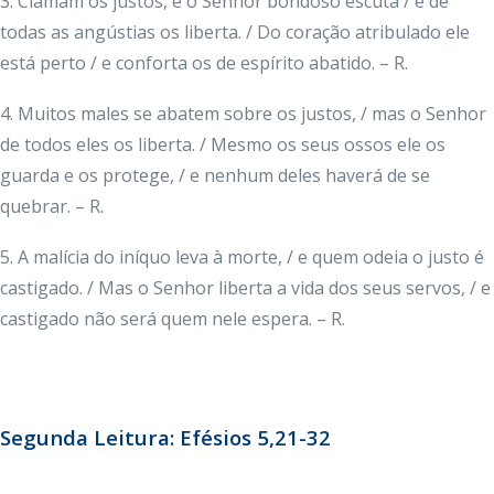
3. Clamam os justos, e o Senhor bondoso escuta / e de
todas as angústias os liberta. / Do coração atribulado ele
está perto / e conforta os de espírito abatido. – R.
4. Muitos males se abatem sobre os justos, / mas o Senhor
de todos eles os liberta. / Mesmo os seus ossos ele os
guarda e os protege, / e nenhum deles haverá de se
quebrar. – R.
5. A malícia do iníquo leva à morte, / e quem odeia o justo é
castigado. / Mas o Senhor liberta a vida dos seus servos, / e
castigado não será quem nele espera. – R.
Segunda Leitura: Efésios 5,21-32