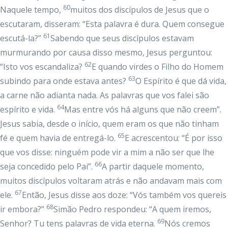
60
Naquele tempo,
muitos dos discípulos de Jesus que o
escutaram, disseram: “Esta palavra é dura. Quem consegue
61
escutá-la?”
Sabendo que seus discípulos estavam
murmurando por causa disso mesmo, Jesus perguntou:
62
“Isto vos escandaliza?
E quando virdes o Filho do Homem
63
subindo para onde estava antes?
O Espírito é que dá vida,
a carne não adianta nada. As palavras que vos falei são
64
espírito e vida.
Mas entre vós há alguns que não creem”.
Jesus sabia, desde o início, quem eram os que não tinham
65
fé e quem havia de entregá-lo.
E acrescentou: “É por isso
que vos disse: ninguém pode vir a mim a não ser que lhe
66
seja concedido pelo Pai”.
A partir daquele momento,
muitos discípulos voltaram atrás e não andavam mais com
67
ele.
Então, Jesus disse aos doze: “Vós também vos quereis
68
ir embora?”
Simão Pedro respondeu: “A quem iremos,
69
Senhor? Tu tens palavras de vida eterna.
Nós cremos