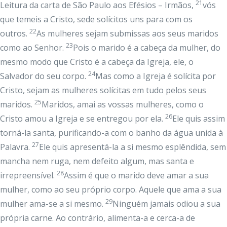
21
Leitura da carta de São Paulo aos Efésios – Irmãos,
vós
que temeis a Cristo, sede solícitos uns para com os
22
outros.
As mulheres sejam submissas aos seus maridos
23
como ao Senhor.
Pois o marido é a cabeça da mulher, do
mesmo modo que Cristo é a cabeça da Igreja, ele, o
24
Salvador do seu corpo.
Mas como a Igreja é solícita por
Cristo, sejam as mulheres solícitas em tudo pelos seus
25
maridos.
Maridos, amai as vossas mulheres, como o
26
Cristo amou a Igreja e se entregou por ela.
Ele quis assim
torná-la santa, purificando-a com o banho da água unida à
27
Palavra.
Ele quis apresentá-la a si mesmo esplêndida, sem
mancha nem ruga, nem defeito algum, mas santa e
28
irrepreensível.
Assim é que o marido deve amar a sua
mulher, como ao seu próprio corpo. Aquele que ama a sua
29
mulher ama-se a si mesmo.
Ninguém jamais odiou a sua
própria carne. Ao contrário, alimenta-a e cerca-a de