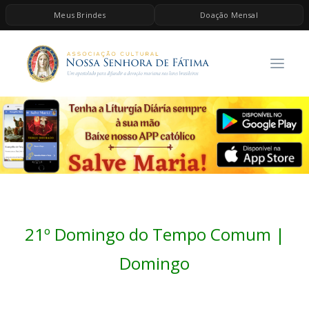
Meus Brindes
Doação Mensal
HOME
A ASSOCIAÇÃO
CONTEÚDOS DE MARIA
ESPIRITUALIDADE
AS MELHORES MÚSICAS CATÓLICAS
BRINDES
QUERO DOAR
21º Domingo do Tempo Comum |
Domingo