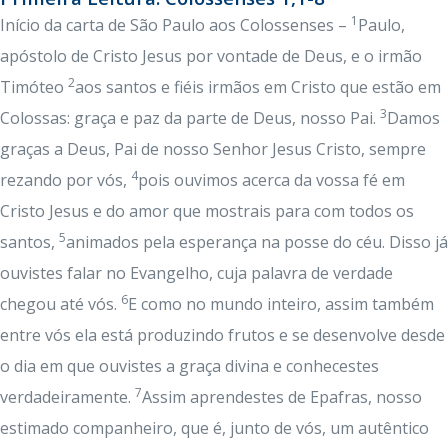
1
Início da carta de São Paulo aos Colossenses –
Paulo,
apóstolo de Cristo Jesus por vontade de Deus, e o irmão
2
Timóteo
aos santos e fiéis irmãos em Cristo que estão em
3
Colossas: graça e paz da parte de Deus, nosso Pai.
Damos
graças a Deus, Pai de nosso Senhor Jesus Cristo, sempre
4
rezando por vós,
pois ouvimos acerca da vossa fé em
Cristo Jesus e do amor que mostrais para com todos os
5
santos,
animados pela esperança na posse do céu. Disso já
ouvistes falar no Evangelho, cuja palavra de verdade
6
chegou até vós.
E como no mundo inteiro, assim também
entre vós ela está produzindo frutos e se desenvolve desde
o dia em que ouvistes a graça divina e conhecestes
7
verdadeiramente.
Assim aprendestes de Epafras, nosso
estimado companheiro, que é, junto de vós, um autêntico