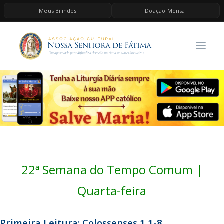
Meus Brindes
Doação Mensal
HOME
A ASSOCIAÇÃO
CONTEÚDOS DE MARIA
ESPIRITUALIDADE
AS MELHORES MÚSICAS CATÓLICAS
BRINDES
QUERO DOAR
22ª Semana do Tempo Comum |
Quarta-feira
Primeira Leitura: Colossenses 1,1-8