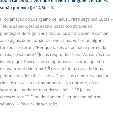
Sou o caminho, a verdade e a vida: / ninguém vem ao Pai,
senão por mim (Jo 14,6). – R.
Proclamação do Evangelho de Jesus Cristo segundo Lucas –
1
Num sábado, Jesus estava passando através de
plantações de trigo. Seus discípulos arrancavam e comiam
2
as espigas, debulhando-as com as mãos.
Então alguns
fariseus disseram: “Por que fazeis o que não é permitido
3
em dia de sábado?”
Jesus respondeu-lhes: “Acaso vós não
lestes o que Davi e seus companheiros fizeram quando
4
estavam sentindo fome?
Davi entrou na casa de Deus,
pegou dos pães oferecidos a Deus e os comeu, e ainda por
cima os deu a seus companheiros. No entanto, só os
5
sacerdotes podem comer desses pães”.
E Jesus
acrescentou: “O Filho do Homem é senhor também do
sábado”. – Palavra da salvação.