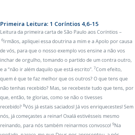
Primeira Leitura: 1 Coríntios 4,6-15
Leitura da primeira carta de São Paulo aos Coríntios –
6
Irmãos, apliquei essa doutrina a mim e a Apolo por causa
de vós, para que o nosso exemplo vos ensine a não vos
inchar de orgulho, tomando o partido de um contra outro,
7
e a “não ir além daquilo que está escrito”.
Com efeito,
quem é que te faz melhor que os outros? O que tens que
não tenhas recebido? Mas, se recebeste tudo que tens, por
que, então, te glorias, como se não o tivesses
8
recebido?
Vós já estais saciados! Já vos enriquecestes! Sem
nós, já começastes a reinar! Oxalá estivésseis mesmo
9
reinando, para nós também reinarmos convosco!
Na
verdade, parece-me que Deus nos apresentou, a nós,