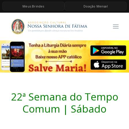
Meus Brindes
Doação Mensal
HOME
A ASSOCIAÇÃO
CONTEÚDOS DE MARIA
ESPIRITUALIDADE
AS MELHORES MÚSICAS CATÓLICAS
BRINDES
QUERO DOAR
22ª Semana do Tempo
Comum | Sábado