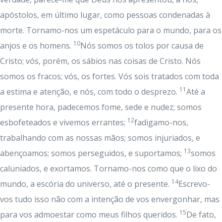
apóstolos, em último lugar, como pessoas condenadas à
morte. Tornamo-nos um espetáculo para o mundo, para os
10
anjos e os homens.
Nós somos os tolos por causa de
Cristo; vós, porém, os sábios nas coisas de Cristo. Nós
somos os fracos; vós, os fortes. Vós sois tratados com toda
11
a estima e atenção, e nós, com todo o desprezo.
Até a
presente hora, padecemos fome, sede e nudez; somos
12
esbofeteados e vivemos errantes;
fadigamo-nos,
trabalhando com as nossas mãos; somos injuriados, e
13
abençoamos; somos perseguidos, e suportamos;
somos
caluniados, e exortamos. Tornamo-nos como que o lixo do
14
mundo, a escória do universo, até o presente.
Escrevo-
vos tudo isso não com a intenção de vos envergonhar, mas
15
para vos admoestar como meus filhos queridos.
De fato,