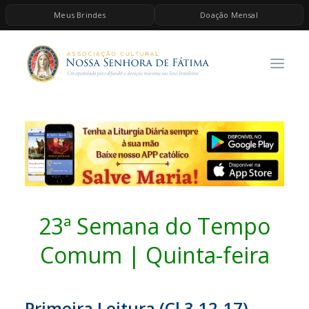
Meus Brindes
Doação Mensal
HOME
A ASSOCIAÇÃO
CONTEÚDOS DE MARIA
ESPIRITUALIDADE
AS MELHORES MÚSICAS CATÓLICAS
BRINDES
QUERO DOAR
23ª Semana do Tempo
Comum | Quinta-feira
Primeira Leitura (
Cl 3,12-17)