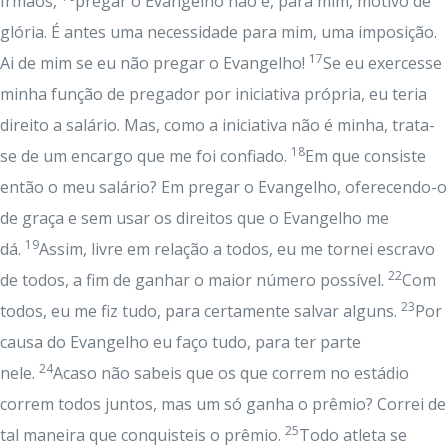
Irmãos,
pregar o Evangelho não é, para mim, motivo de
glória. É antes uma necessidade para mim, uma imposição.
17
Ai de mim se eu não pregar o Evangelho!
Se eu exercesse
minha função de pregador por iniciativa própria, eu teria
direito a salário. Mas, como a iniciativa não é minha, trata-
18
se de um encargo que me foi confiado.
Em que consiste
então o meu salário? Em pregar o Evangelho, oferecendo-o
de graça e sem usar os direitos que o Evangelho me
19
dá.
Assim, livre em relação a todos, eu me tornei escravo
22
de todos, a fim de ganhar o maior número possível.
Com
23
todos, eu me fiz tudo, para certamente salvar alguns.
Por
causa do Evangelho eu faço tudo, para ter parte
24
nele.
Acaso não sabeis que os que correm no estádio
correm todos juntos, mas um só ganha o prêmio? Correi de
25
tal maneira que conquisteis o prêmio.
Todo atleta se