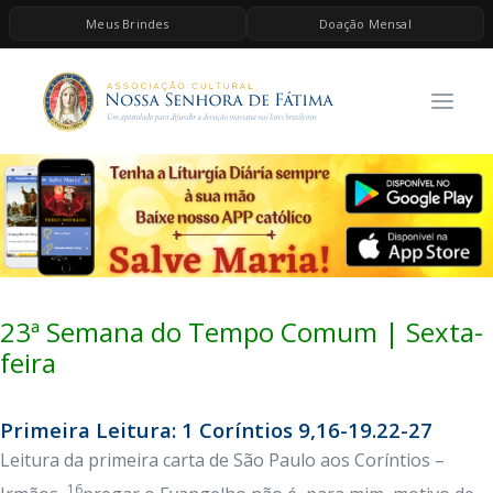
Meus Brindes
Doação Mensal
HOME
A ASSOCIAÇÃO
CONTEÚDOS DE MARIA
ESPIRITUALIDADE
AS MELHORES MÚSICAS CATÓLICAS
BRINDES
23ª Semana do Tempo Comum | Sexta-
QUERO DOAR
feira
Primeira Leitura: 1 Coríntios 9,16-19.22-27
Leitura da primeira carta de São Paulo aos Coríntios –
16