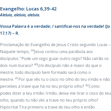
Evangelho: Lucas 6,39-42
Aleluia
, aleluia, aleluia.
Vossa Palavra é a verdade; / santificai-nos na verdade! (Jo
17,17) – R.
Proclamação do Evangelho de Jesus Cristo segundo Lucas –
39
Naquele tempo,
Jesus contou uma parábola aos
discípulos: “Pode um cego guiar outro cego? Não cairão os
40
dois num buraco?
Um discípulo não é maior do que o
mestre; todo discípulo bem formado será como o
41
mestre.
Por que vês tu o cisco no olho do teu irmão e não
42
percebes a trave que há no teu próprio olho?
Como
podes dizer a teu irmão: Irmão, deixa-me tirar o cisco do teu
olho, quando tu não vês a trave no teu próprio olho?
Hipócrita! Tira primeiro a trave do teu olho e então