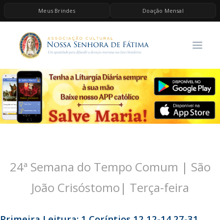
Meus Brindes
Doação Mensal
HOME
A ASSOCIAÇÃO
CONTEÚDOS DE MARIA
ESPIRITUALIDADE
AS MELHORES MÚSICAS CATÓLICAS
BRINDES
QUERO DOAR
24ª Semana do Tempo Comum | São
João Crisóstomo| Terça-feira
Primeira Leitura: 1 Coríntios 12,12-14.27-31