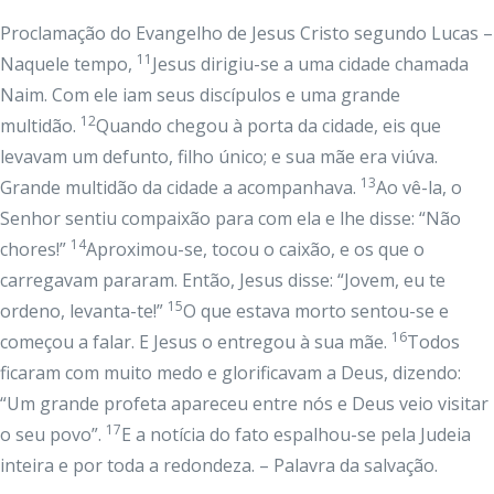
Proclamação do Evangelho de Jesus Cristo segundo Lucas –
11
Naquele tempo,
Jesus dirigiu-se a uma cidade chamada
Naim. Com ele iam seus discípulos e uma grande
12
multidão.
Quando chegou à porta da cidade, eis que
levavam um defunto, filho único; e sua mãe era viúva.
13
Grande multidão da cidade a acompanhava.
Ao vê-la, o
Senhor sentiu compaixão para com ela e lhe disse: “Não
14
chores!”
Aproximou-se, tocou o caixão, e os que o
carregavam pararam. Então, Jesus disse: “Jovem, eu te
15
ordeno, levanta-te!”
O que estava morto sentou-se e
16
começou a falar. E Jesus o entregou à sua mãe.
Todos
ficaram com muito medo e glorificavam a Deus, dizendo:
“Um grande profeta apareceu entre nós e Deus veio visitar
17
o seu povo”.
E a notícia do fato espalhou-se pela Judeia
inteira e por toda a redondeza. – Palavra da salvação.