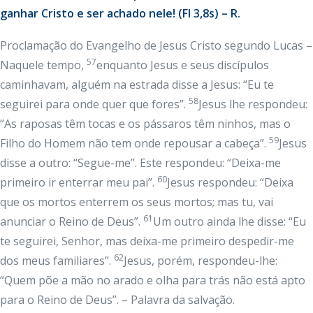
ganhar Cristo e ser achado nele! (Fl 3,8s) – R.
Proclamação do Evangelho de Jesus Cristo segundo Lucas –
57
Naquele tempo,
enquanto Jesus e seus discípulos
caminhavam, alguém na estrada disse a Jesus: “Eu te
58
seguirei para onde quer que fores”.
Jesus lhe respondeu:
“As raposas têm tocas e os pássaros têm ninhos, mas o
59
Filho do Homem não tem onde repousar a cabeça”.
Jesus
disse a outro: “Segue-me”. Este respondeu: “Deixa-me
60
primeiro ir enterrar meu pai”.
Jesus respondeu: “Deixa
que os mortos enterrem os seus mortos; mas tu, vai
61
anunciar o Reino de Deus”.
Um outro ainda lhe disse: “Eu
te seguirei, Senhor, mas deixa-me primeiro despedir-me
62
dos meus familiares”.
Jesus, porém, respondeu-lhe:
“Quem põe a mão no arado e olha para trás não está apto
para o Reino de Deus”. – Palavra da salvação.