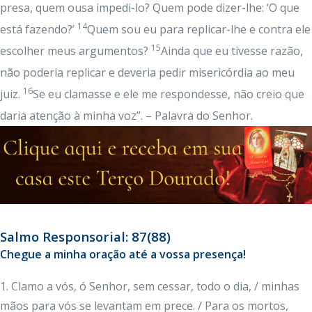
presa, quem ousa impedi-lo? Quem pode dizer-lhe: ‘O que
14
está fazendo?’
Quem sou eu para replicar-lhe e contra ele
15
escolher meus argumentos?
Ainda que eu tivesse razão,
não poderia replicar e deveria pedir misericórdia ao meu
16
juiz.
Se eu clamasse e ele me respondesse, não creio que
daria atenção à minha voz”. – Palavra do Senhor.
Salmo Responsorial: 87(88)
Chegue a minha oração até a vossa presença!
1. Clamo a vós, ó Senhor, sem cessar, todo o dia, / minhas
mãos para vós se levantam em prece. / Para os mortos,