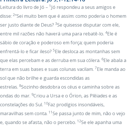
1
Leitura do livro de Jó –
Jó respondeu a seus amigos e
2
disse:
“Sei muito bem que é assim: como poderia o homem
3
ser justo diante de Deus?
Se quisesse disputar com ele,
4
entre mil razões não haverá uma para rebatê-lo.
Ele é
sábio de coração e poderoso em força; quem poderia
5
enfrentá-lo e ficar ileso?
Ele desloca as montanhas sem
6
que elas percebam e as derruba em sua cólera.
Ele abala a
7
terra em suas bases e suas colunas vacilam.
Ele manda ao
sol que não brilhe e guarda escondidas as
8
estrelas.
Sozinho desdobra os céus e caminha sobre as
9
ondas do mar.
Criou a Ursa e o Órion, as Plêiades e as
10
constelações do Sul.
Faz prodígios insondáveis,
11
maravilhas sem conta.
Se passa junto de mim, não o vejo
12
e, quando se afasta, não o percebo.
Se ele apanha uma