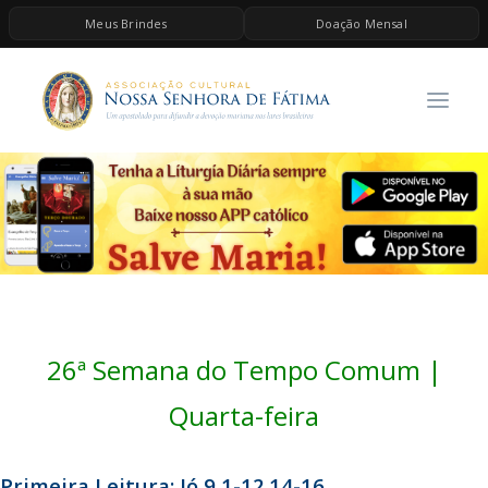
Meus Brindes
Doação Mensal
HOME
A ASSOCIAÇÃO
CONTEÚDOS DE MARIA
ESPIRITUALIDADE
AS MELHORES MÚSICAS CATÓLICAS
BRINDES
QUERO DOAR
26ª Semana do Tempo Comum |
Quarta-feira
Primeira Leitura: Jó 9,1-12.14-16